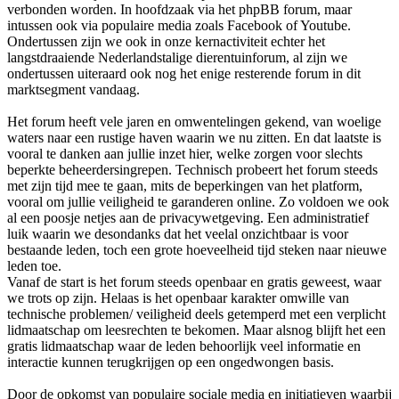
verbonden worden. In hoofdzaak via het phpBB forum, maar
intussen ook via populaire media zoals Facebook of Youtube.
Ondertussen zijn we ook in onze kernactiviteit echter het
langstdraaiende Nederlandstalige dierentuinforum, al zijn we
ondertussen uiteraard ook nog het enige resterende forum in dit
marktsegment vandaag.
Het forum heeft vele jaren en omwentelingen gekend, van woelige
waters naar een rustige haven waarin we nu zitten. En dat laatste is
vooral te danken aan jullie inzet hier, welke zorgen voor slechts
beperkte beheerdersingrepen. Technisch probeert het forum steeds
met zijn tijd mee te gaan, mits de beperkingen van het platform,
vooral om jullie veiligheid te garanderen online. Zo voldoen we ook
al een poosje netjes aan de privacywetgeving. Een administratief
luik waarin we desondanks dat het veelal onzichtbaar is voor
bestaande leden, toch een grote hoeveelheid tijd steken naar nieuwe
leden toe.
Vanaf de start is het forum steeds openbaar en gratis geweest, waar
we trots op zijn. Helaas is het openbaar karakter omwille van
technische problemen/ veiligheid deels getemperd met een verplicht
lidmaatschap om leesrechten te bekomen. Maar alsnog blijft het een
gratis lidmaatschap waar de leden behoorlijk veel informatie en
interactie kunnen terugkrijgen op een ongedwongen basis.
Door de opkomst van populaire sociale media en initiatieven waarbij