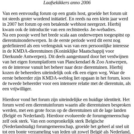
Laafsekikkers anno 2006
Van een eenvoudig forum op een gratis host, groeide het forum uit
tot steeds groter wordend initiatief. En reeds na een klein jaar werd
in 2007 het forum op een betalende webhost neergezet. Hierbij
kwam ook de introductie van een rechtstreeks .be-webadres.
Na een poosje werd het brede scala aan onderwerpen toegespitst op
dierentuinonderwerpen. In de eerste periode werd dit eerst nog
gedefinieerd als een verlengstuk was van een persoonlijke interesse
in de KMDA-dierentuinen (Koninklijke Maatschappij voor
Dierkunde Antwerpen). Dit deels aangestuurd door het verdwijnen
van het eigen forumplatform van Planckendael & Zoo Antwerpen,
en de interesse vanuit het beheer naar deze dierentuinen. Hierbij
kozen de beheerders uiteindelijk ook elk een eigen weg. Waar de
eerste beheerder zijn KMDA-weblog liet opgaan in het forum, koos
de tweede beheerder voor een intensere relatie met de dierentuin, als
een vrijwilliger.
Hierdoor vond het forum zijn uiteindelijke en huidige identiteit. Het
forum werd een dierentuinforum waarin alle dierentuinen besproken
werden, met een grote focus op de dierentuinen uit de lage landen
(België en Nederland). Hierdoor evolueerde de forumgemeenschap
zelf ook sterk. Van een oorspronkelijk sterk Belgische
(Nederlandstalig) forumgemeenschap, groeide het geheel al snel uit
tot een bonte verzameling van leden uit zowel België als Nederland,