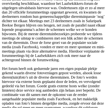
overvloedig beschikbaar, waardoor het Laafsekikkers-forum de
uitgelegen uitvalsbasis hiervoor was. Ondertussen zijn er zo al meer
dan 20 officiële forummeetings opgestart geweest, en kwamen de
deelnemers rondom hun gemeenschappelijke dierentuinpassie ‘nog’
dichter tot elkaar. Meetings met 23 deelnemers zoals in Safaripark
Beekse Bergen blijven ons heugen, net zoals de parallel naast elkaar
lopende programma’s achter de schermen welke we er konden
bijwonen. Bij de meeste dierentuinbezoekjes probeerde we tijdens
meetings de uitstap te combineren met een blik achter de schermen
van de dierentuin. Door de forse groei van de populaire sociale
media (zoals Facebook), vonden er meer en meer spontane en mini-
meetings plaats via deze alternatieve media. Hierdoor verplaatste de
forummeetings bij de Laafsekikkers zich ook meer naar de
achtergrond binnen de forumwerking.
Het forum heeft ook gedurende jaren een eigen populair plekje
gekend waarin diverse fotoverslagen gepost werden, alsook losse
dieren(tuin)foto’s uit de diverse dierentuinen. De foto’s werden
hiervoor via externe hosts geplaatst door de leden, en vervolgend
gedeeld via het forum. Goede gratis externe hosts welke (zonder
limieten) deze service nog aanbieden zijn helaas zeer beperkt. De
combinatie van dit samen met de opkomst van de eerder
aangehaalde populaire media zoals Facebook, en het makkelijk
opladen van foto’s binnen dergelijke media, zorgde ervoor dat deze
media die rol meer en meer overnamen, waardoor dit subforum