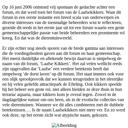
Op 16 juni 2006 ontstond vrij spontaan de gedachte achter een
forum, en dat werd toen het forum van de Laafsekikkers. Waar dit
forum in een eerste instantie een breed scala van onderwerpen en
diverse interesses van de toenmalige beheerders wist te reflecteren,
groeide dit reeds in het eerste jaar uit tot een forum waarin een grote
gemeenschappelijke passie van beide beheerders een prominente rol
kreeg. En dat was de dierentuinwereld.
Er zijn echter nog steeds sporen van de brede gamma aan interesses
die de voedingsbodem gaven aan dit forum en haar gemeenschap.
Het meest duidelijke en aftekende bewijs daarvan is simpelweg de
naam van dit forum, ‘Laafse Kikkers’. Het zal velen wellicht reeds
zijn opgevallen dat ‘Laafse’ een verdere betekenis heeft dat
simpelweg ‘de dorst laven’ op dit forum. Het staat immers ook voor
een olijk sprookjesvolk dat we kunnen terugvinden in het sfeerrijke
en bij velen geliefde attractiepark de Efteling. Ook kikkers speelde
bij het beheer een grote rol, niet alleen hielden ze deze thuis in hun
terraria/ aquaria, maar kikkers kom je overal tegen. Zowel in de
dagdagelijkse natuur om ons heen, als in de exotische collecties van
vele dierentuinen. Wanneer we dit alles combineren met de dubbele
betekenissen…. Is de naam Laafsekikkers niet meer ver. En zo werd
ook deze, op het eerste zicht wat atypische naam, gekozen.