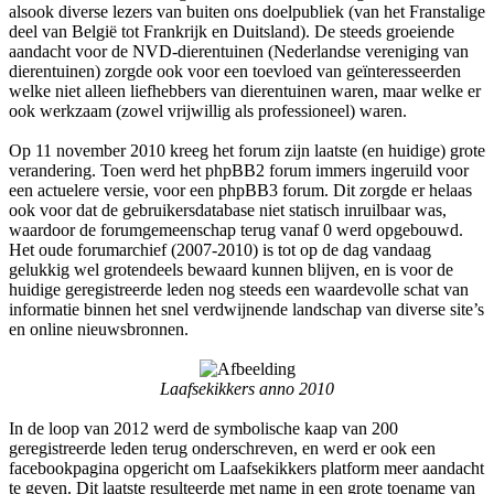
alsook diverse lezers van buiten ons doelpubliek (van het Franstalige
deel van België tot Frankrijk en Duitsland). De steeds groeiende
aandacht voor de NVD-dierentuinen (Nederlandse vereniging van
dierentuinen) zorgde ook voor een toevloed van geïnteresseerden
welke niet alleen liefhebbers van dierentuinen waren, maar welke er
ook werkzaam (zowel vrijwillig als professioneel) waren.
Op 11 november 2010 kreeg het forum zijn laatste (en huidige) grote
verandering. Toen werd het phpBB2 forum immers ingeruild voor
een actuelere versie, voor een phpBB3 forum. Dit zorgde er helaas
ook voor dat de gebruikersdatabase niet statisch inruilbaar was,
waardoor de forumgemeenschap terug vanaf 0 werd opgebouwd.
Het oude forumarchief (2007-2010) is tot op de dag vandaag
gelukkig wel grotendeels bewaard kunnen blijven, en is voor de
huidige geregistreerde leden nog steeds een waardevolle schat van
informatie binnen het snel verdwijnende landschap van diverse site’s
en online nieuwsbronnen.
Laafsekikkers anno 2010
In de loop van 2012 werd de symbolische kaap van 200
geregistreerde leden terug onderschreven, en werd er ook een
facebookpagina opgericht om Laafsekikkers platform meer aandacht
te geven. Dit laatste resulteerde met name in een grote toename van