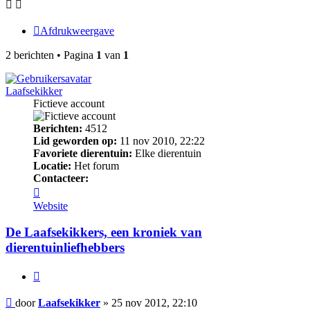
Afdrukweergave
2 berichten • Pagina
1
van
1
Laafsekikker
Fictieve account
Berichten:
4512
Lid geworden op:
11 nov 2010, 22:22
Favoriete dierentuin:
Elke dierentuin
Locatie:
Het forum
Contacteer:
Contacteer
Laafsekikker
Website
De Laafsekikkers, een kroniek van
dierentuinliefhebbers
Citeer
Bericht
door
Laafsekikker
»
25 nov 2012, 22:10