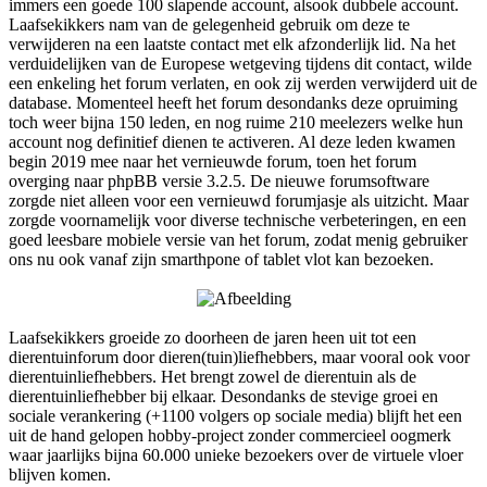
immers een goede 100 slapende account, alsook dubbele account.
Laafsekikkers nam van de gelegenheid gebruik om deze te
verwijderen na een laatste contact met elk afzonderlijk lid. Na het
verduidelijken van de Europese wetgeving tijdens dit contact, wilde
een enkeling het forum verlaten, en ook zij werden verwijderd uit de
database. Momenteel heeft het forum desondanks deze opruiming
toch weer bijna 150 leden, en nog ruime 210 meelezers welke hun
account nog definitief dienen te activeren. Al deze leden kwamen
begin 2019 mee naar het vernieuwde forum, toen het forum
overging naar phpBB versie 3.2.5. De nieuwe forumsoftware
zorgde niet alleen voor een vernieuwd forumjasje als uitzicht. Maar
zorgde voornamelijk voor diverse technische verbeteringen, en een
goed leesbare mobiele versie van het forum, zodat menig gebruiker
ons nu ook vanaf zijn smarthpone of tablet vlot kan bezoeken.
Laafsekikkers groeide zo doorheen de jaren heen uit tot een
dierentuinforum door dieren(tuin)liefhebbers, maar vooral ook voor
dierentuinliefhebbers. Het brengt zowel de dierentuin als de
dierentuinliefhebber bij elkaar. Desondanks de stevige groei en
sociale verankering (+1100 volgers op sociale media) blijft het een
uit de hand gelopen hobby-project zonder commercieel oogmerk
waar jaarlijks bijna 60.000 unieke bezoekers over de virtuele vloer
blijven komen.