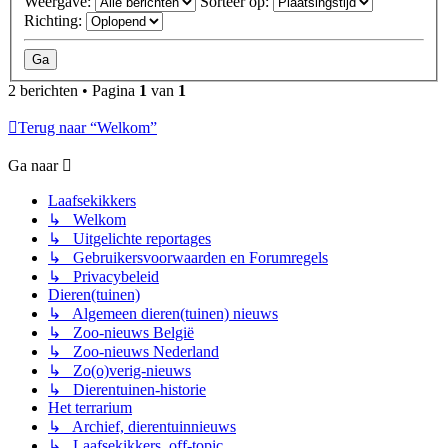
Weergave:
Sorteer op:
Richting:
2 berichten • Pagina
1
van
1
Terug naar “Welkom”
Ga naar
Laafsekikkers
↳ Welkom
↳ Uitgelichte reportages
↳ Gebruikersvoorwaarden en Forumregels
↳ Privacybeleid
Dieren(tuinen)
↳ Algemeen dieren(tuinen) nieuws
↳ Zoo-nieuws België
↳ Zoo-nieuws Nederland
↳ Zo(o)verig-nieuws
↳ Dierentuinen-historie
Het terrarium
↳ Archief, dierentuinnieuws
↳ Laafsekikkers, off-topic