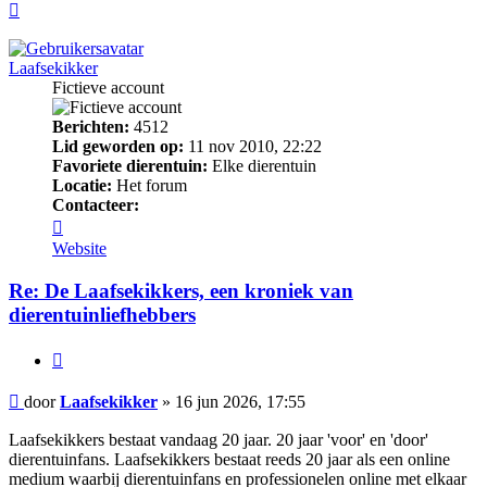
Omhoog
Laafsekikker
Fictieve account
Berichten:
4512
Lid geworden op:
11 nov 2010, 22:22
Favoriete dierentuin:
Elke dierentuin
Locatie:
Het forum
Contacteer:
Contacteer
Laafsekikker
Website
Re: De Laafsekikkers, een kroniek van
dierentuinliefhebbers
Citeer
Bericht
door
Laafsekikker
»
16 jun 2026, 17:55
Laafsekikkers bestaat vandaag 20 jaar. 20 jaar 'voor' en 'door'
dierentuinfans. Laafsekikkers bestaat reeds 20 jaar als een online
medium waarbij dierentuinfans en professionelen online met elkaar