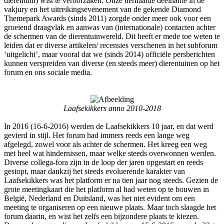
dierentuin) wist te veroorzaken. Onze herhaalde deelname in de
vakjury en het uitreikingsevenement van de gekende Diamond
Themepark Awards (sinds 2011) zorgde onder meer ook voor een
groeiend draagvlak en aanwas van (internationale) contacten achter
de schermen van de dierentuinwereld. Dit heeft er mede toe weten te
leiden dat er diverse artikelen/ recensies verschenen in het subforum
‘uitgelicht’, maar vooral dat we (sinds 2014) officiële persberichten
kunnen verspreiden van diverse (en steeds meer) dierentuinen op het
forum en ons sociale media.
Laafsekikkers anno 2010-2018
In 2016 (16-6-2016) werden de Laafsekikkers 10 jaar, en dat werd
gevierd in stijl. Het forum had immers reeds een lange weg
afgelegd, zowel voor als achter de schermen. Het kreeg een weg
met heel wat hindernissen, maar welke steeds overwonnen werden.
Diverse collega-fora zijn in de loop der jaren opgestart en reeds
gestopt, maar dankzij het steeds evoluerende karakter van
Laafsekikkers was het platform er na tien jaar nog steeds. Gezien de
grote meetingkaart die het platform al had weten op te bouwen in
België, Nederland en Duitsland, was het niet evident om een
meeting te organiseren op een nieuwe plaats. Maar toch slaagde het
forum daarin, en wist het zelfs een bijzondere plaats te kiezen.