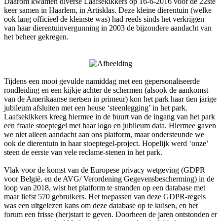
Daarom kwamen diverse Laafsekikkers op 16-6-2016 voor de 22ste
keer samen in Haarlem, in Artisklas. Deze kleine dierentuin (welke
ook lang officieel de kleinste was) had reeds sinds het verkrijgen
van haar dierentuinvergunning in 2003 de bijzondere aandacht van
het beheer gekregen.
Tijdens een mooi gevulde namiddag met een gepersonaliseerde
rondleiding en een kijkje achter de schermen (alsook de aankomst
van de Amerikaanse nertsen in primeur) kon het park haar tien jarige
jubileum afsluiten met een heuse ‘steenlegging’ in het park.
Laafsekikkers kreeg hiermee in de buurt van de ingang van het park
een fraaie stoeptegel met haar logo en jubileum data. Hiermee gaven
we niet alleen aandacht aan ons platform, maar ondersteunde we
ook de dierentuin in haar stoeptegel-project. Hopelijk werd ‘onze’
steen de eerste van vele reclame-stenen in het park.
Vlak voor de komst van de Europese privacy wetgeving (GDPR
voor België, en de AVG/ Verordening Gegevensbescherming) in de
loop van 2018, wist het platform te stranden op een database met
maar liefst 570 gebruikers. Het toepassen van deze GDPR-regels
was een uitgelezen kans om deze database op te kuisen, en het
forum een frisse (her)start te geven. Doorheen de jaren ontstonden er