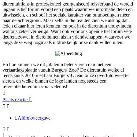
dierentuinfans in professioneel georganiseerd reisverband de wereld
ingaan is het forum vooral een plaats waarin we informatie delen en
uitwisselen, en schoof het sociale karakter van ontmoetingen meer
naar de achtergrond. Maar zelfs in die realiteit zien we alsnog dat
leden elkaar hier leren kennen, en ook in de dierentuin terugvinden,
wat ons zeker verheugd. Want ook voor ons opende het forum vele
deuren, zowel in dierentuinen als in vriendschappen, waarvoor we
langs deze weg nogmaals uitdrukkelijk onze dank willen uiten.
En hoe kunnen we dit jubileum beter vieren dan met een
verjaardagsplaatje vanuit Burgers' Zoo? De dierentuin welke al
reeds sinds 2010 met haar Burgers' Ocean onze coverfoto weet te
sieren, en welke binnen de lage landen nog steeds een
referentiedierentuin voor velen is!
Omhoog
Plaats reactie
Afdrukweergave