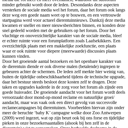
minder gebruikt wordt door de leden. Desondanks deze aspecten
versterken de sociale media wel het forum, daar het forum ook langs
deze weg een goede naam weet op te bouwen, en een vertrouwde
startpagina werd voor actueel dierentuinnieuws. Dankzij deze media
kwamen er sneller en meer nieuwsberichten binnen, en konden deze
snel gedeeld worden met de gebruikers op het forum. Door het
vluchtige en onoverzichtelijke karakter van de sociale media, bleef
er echter ruimte voor een forumplatform zoals Laafsekikkers. Een
overzichtelijk plaats met een makkelijke zoekfunctie, een plaats
waar er ook ruimte voor diepere (meerwaarde) discussies plaats
kunnen vinden.
Door het groeiende aantal bezoekers en het openbare karakter van
de dierentuin diende er ook diverse malen (betalende) ingrepen te
gebeuren achter de schermen. De leden zelf merkte hier weinig van,
buiten de tijdelijke onbeschikbaarheid tijdens de technische upgrade,
daar het bestuur steeds besloot deze kosten zelf te dragen. Deze
taken en upgrades kaderde in de zorg voor het forum als zijnde een
goede huisvader. De groeiende aandacht voor het forum wordt deels
veroorzaakt door mond-op-mond reclame en natuurlijke groei/
aandacht, maar was vaak ook een direct gevolg van succesvolle
reclamecampagnes bij dierentuinen. Voorbeelden hiervan zijn onder
meer de beruchte ‘baby K’ campagne welke door Zoo Antwerpen
(2009) werd ingezet, wat op zijn beurt ook bij ons forse en tijdelijke
pieken in onze bezoekersaantallen (alsook bij hen zelf in de