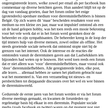
ongeregistreerde lezers, welke zowel per email als per facebook hun
commentaar op diverse berichten gaven. Hun aandeel blijft tot op de
dag van vandaag groeien, daar het forum online het enige
(grotendeels) openbare medium voor dierentuinliefhebbers is binnen
België. Op zich waren dit ‘maar’ bescheiden resultaten voor een
medium na een kleine zes jaar, maar wat impulsief ontstond als een
uit de hand gelopen hobby, was het toen reeds een mooie bekroning
voor het vele werk dat er in het forum werd gestoken door de
beheerder en zijn sympathisanten. De beheerder kreeg in de loop der
tijd immers hulp van diverse mensen, zowel online als offline. Het
steeds groeiende sociale netwerk dat ontstond stopte niet bij de
grenzen van het internet. Ook de interesse en de reacties die
ontstonden vanuit de dierentuinen gaven aan dat Laafsekikkers iets
bijzonders had weten op te bouwen. Het werd toen reeds een forum
dat er niet alleen was ‘voor’ dierentuinliefhebbers, maar vooral ook
‘door’ dierentuinliefhebbers. Alle geregistreerde leden, elke post,
alle lezers… allemaal hebben ze samen het platform gebracht naar
wat het momenteel is. Van een verzameling tot nieuws- en
persberichten tot diepgaande discussies over het wel en wee binnen
de dierentuinwereld.
Gedurende de eerste jaren van het forum werden er via het forum
diverse meetings gemaakt, en kwamen de forumleden op
regelmatige basis bij elkaar in een dierentuin. Populaire sociale
media (zoals facebook en twitter) waren op dat moment nog niet