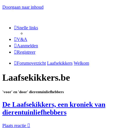
Doorgaan naar inhoud
Snelle links
V&A
Aanmelden
Registreer
Forumoverzicht
Laafsekikkers
Welkom
Laafsekikkers.be
'voor' en 'door' dierentuinliefhebbers
De Laafsekikkers, een kroniek van
dierentuinliefhebbers
Plaats reactie