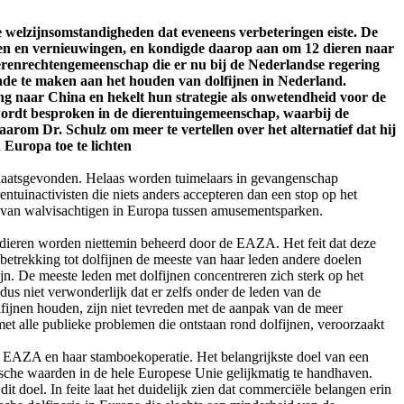
 welzijnsomstandigheden dat eveneens verbeteringen eiste. De
tten en vernieuwingen, en kondigde daarop aan om 12 dieren naar
erenrechtengemeenschap die er nu bij de Nederlandse regering
einde te maken aan het houden van dolfijnen in Nederland.
g naar China en hekelt hun strategie als onwetendheid voor de
ef wordt besproken in de dierentuingemeenschap, waarbij de
aarom Dr. Schulz om meer te vertellen over het alternatief dat hij
 Europa toe te lichten
 plaatsgevonden. Helaas worden tuimelaars in gevangenschap
tuinactivisten die niets anders accepteren dan een stop op het
en van walvisachtigen in Europa tussen amusementsparken.
e dieren worden niettemin beheerd door de EAZA. Het feit dat deze
 betrekking tot dolfijnen de meeste van haar leden andere doelen
n. De meeste leden met dolfijnen concentreren zich sterk op het
dus niet verwonderlijk dat er zelfs onder de leden van de
olfijnen houden, zijn niet tevreden met de aanpak van de meer
met alle publieke problemen die ontstaan ​​rond dolfijnen, veroorzaakt
van EAZA en haar stamboekoperatie. Het belangrijkste doel van een
sche waarden in de hele Europese Unie gelijkmatig te handhaven.
it doel. In feite laat het duidelijk zien dat commerciële belangen erin