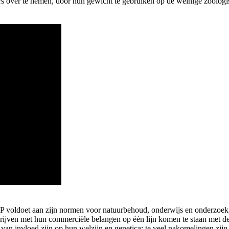
s over te nemen, door hun gewicht te gebruiken op de weinige zoölogis
oldoet aan zijn normen voor natuurbehoud, onderwijs en onderzoek als z
drijven met hun commerciële belangen op één lijn komen te staan ​​met 
e van invloed zijn op hun welzijn en genetica: te veel nakomelingen zi