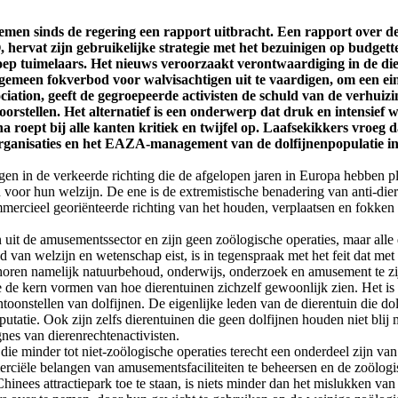
emen sinds de regering een rapport uitbracht. Een rapport over de
 hervat zijn gebruikelijke strategie met het bezuinigen op budge
ep tuimelaars. Het nieuws veroorzaakt verontwaardiging in de di
lgemeen fokverbod voor walvisachtigen uit te vaardigen, om een ​​
ion, geeft de gegroepeerde activisten de schuld van de verhuizin
 voorstellen. Het alternatief is een onderwerp dat druk en intensi
 roept bij alle kanten kritiek en twijfel op. Laafsekikkers vroeg d
organisaties en het EAZA-management van de dolfijnenpopulatie in
gen in de verkeerde richting die de afgelopen jaren in Europa hebben
oor hun welzijn. De ene is de extremistische benadering van anti-dieren
ommercieel georiënteerde richting van het houden, verplaatsen en fokk
 uit de amusementssector en zijn geen zoölogische operaties, maar all
 van welzijn en wetenschap eist, is in tegenspraak met het feit dat met
horen namelijk natuurbehoud, onderwijs, onderzoek en amusement te zij
e de kern vormen van hoe dierentuinen zichzelf gewoonlijk zien. Het is 
ntoonstellen van dolfijnen. De eigenlijke leden van de dierentuin die d
putatie. Ook zijn zelfs dierentuinen die geen dolfijnen houden niet blij 
es van dierenrechtenactivisten.
 die minder tot niet-zoölogische operaties terecht een onderdeel zijn 
iële belangen van amusementsfaciliteiten te beheersen en de zoölogi
nees attractiepark toe te staan, is niets minder dan het mislukken van d