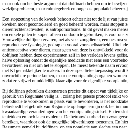
maar ook om het beste argument dat dolfinaria hebben om te bewijzen 
welzijnsprobleem, maar ruimtegebrek en ongepast populatiebeheer zi
Een stopzetting van de kweek behoort echter niet tot de lijst van juist
kweken moet gecontroleerd en goed beheerd worden, maar stoppen zou d
dierenrechtenactivisten, is antropomorfisme. In dit geval maken mens
om enkele pillen te kopen of een condoom te gebruiken, is voor ons z
Vrouwelijke dolfijnen ervaren, net als veel zoogdieren, een oestruscy
reproductieve fysiologie, gedrag en vooral voorspelbaarheid. Uiteindeli
anticonceptiva voor dieren, maar geen van deze is ontwikkeld voor dolf
dolfijnen hebben deze experimenten zelf in het verleden levens geëist
halve oplossing omdat de eigenlijke medicatie niet eens een voorbehoe
bevorderen en niet om het te stoppen. De meest bekende naam ervoor
met KI gemakkelijker te maken. In deze specifieke toepassing wordt
onvruchtbare periode komen, maar de voortplantingsorganen worden voo
zodat ze vrijwel onmiddellijk klaar zijn voor de eigenlijke voorplanti
Bij dolfijnen gebruiken dierenartsen precies dit aspect van tijdelij
gebruik van Regumate veilig is... zolang het geteste protocol strik
reproductie te voorkomen in plaats van te bevorderen, is het noodzake
beïnvloedt het gebruik van Regumate op lange termijn ook het immuuns
kwaadaardige veranderingen van het voortplantingsstelsel. En ten slot
tenietdoen en toch laten ovuleren. De betrouwbaarheid om zwangersc
bereiken, waardoor ook de mogelijke bijwerkingen toenemen. En hier ga
Regumate gemeld bij dolfijnen, op een populatie van slechts een paar