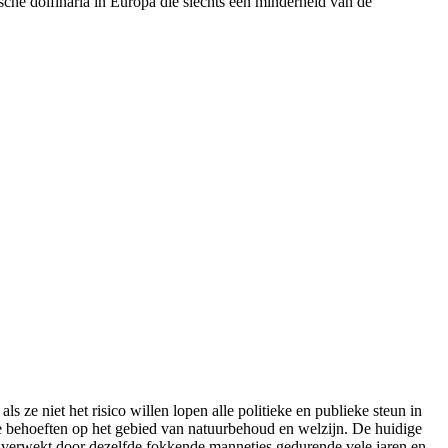
che dolfinaria in Europa die slechts een minderheid van de
e niet het risico willen lopen alle politieke en publieke steun in
de behoeften op het gebied van natuurbehoud en welzijn. De huidige
jn verwekt door dezelfde fokkende mannetjes gedurende vele jaren en