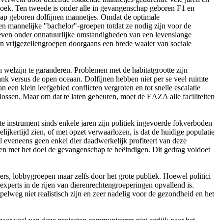
amboek. Ten tweede is onder alle in gevangenschap geboren F1 en
hap geboren dolfijnen mannetjes. Omdat de optimale
n mannelijke "bachelor"-groepen totdat ze nodig zijn voor de
leven onder onnatuurlijke omstandigheden van een levenslange
nen vrijgezellengroepen doorgaans een brede waaier van sociale
welzijn te garanderen. Problemen met de habitatgrootte zijn
ank versus de open oceaan. Dolfijnen hebben niet per se veel ruimte
een klein leefgebied conflicten vergroten en tot snelle escalatie
ossen. Maar om dat te laten gebeuren, moet de EAZA alle faciliteiten
e instrument sinds enkele jaren zijn politiek ingevoerde fokverboden
lijkertijd zien, of met opzet verwaarlozen, is dat de huidige populatie
jl eveneens geen enkel dier daadwerkelijk profiteert van deze
ren met het doel de gevangenschap te beëindigen. Dit gedrag voldoet
s, lobbygroepen maar zelfs door het grote publiek. Hoewel politici
 experts in de rijen van dierenrechtengroeperingen opvallend is.
pelweg niet realistisch zijn en zeer nadelig voor de gezondheid en het