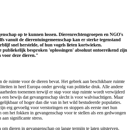
ngenschap op te kunnen lossen. Dierenrechtengroepen en NGO's
zelfs vanuit de dierentuingemeenschap kan er sterke tegenstand
lijf snel herstelde, of hun vogels lieten kortwieken.
e publiekelijk besproken 'oplossingen' absoluut ontoereikend zijn
n voor deze dieren."
n de ruimte voor de dieren bevat. Het gebrek aan beschikbare ruimte
liteiten in heel Europa onder gevolg van politieke druk. Alle andere
aarheden toenemen terwijl er stap voor stap ruimte wordt verwijderd
als een bewijs dat gevangenschap slecht is voor walvisachtigen. Maar
elijkbaar of hoger dan die van in het wild bestudeerde populaties.
ijn erg gevoelig voor verstoringen en stoppen als eerste met hun
en om het fokken in gevangenschap voor te stellen als een gedwongen
aan significante stress.
om dieren in gevangenschap op lange termijn te laten uitsterven,