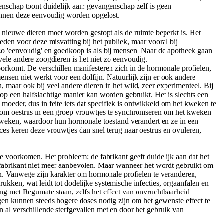
enschap toont duidelijk aan: gevangenschap zelf is geen
kunnen deze eenvoudig worden opgelost.
van nieuwe dieren moet worden gestopt als de ruimte beperkt is. Het
den voor deze misvatting bij het publiek, maar vooral bij
 zo 'eenvoudig' en goedkoop is als bij mensen. Naar de apotheek gaan
ele andere zoogdieren is het niet zo eenvoudig.
oorkomt. De verschillen manifesteren zich in de hormonale profielen,
mensen niet werkt voor een dolfijn. Natuurlijk zijn er ook andere
, maar ook bij veel andere dieren in het wild, zeer experimenteel. Bij
op een halfslachtige manier kan worden gebruikt. Het is slechts een
moeder, dus in feite iets dat specifiek is ontwikkeld om het kweken te
om oestrus in een groep vrouwtjes te synchroniseren om het kweken
weken, waardoor hun hormonale toestand verandert en ze in een
es keren deze vrouwtjes dan snel terug naar oestrus en ovuleren,
e voorkomen. Het probleem: de fabrikant geeft duidelijk aan dat het
 fabrikant niet meer aanbevolen. Maar wanneer het wordt gebruikt om
ren. Vanwege zijn karakter om hormonale profielen te veranderen,
ken, wat leidt tot dodelijke systemische infecties, orgaanfalen en
ing met Regumate staan, zelfs het effect van onvruchtbaarheid
en kunnen steeds hogere doses nodig zijn om het gewenste effect te
 al verschillende sterfgevallen met en door het gebruik van