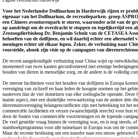
Lagune Dolfinarium Harderwijk
Voor het Nederlandse Dolfinarium in Harderwijk rijzen er probl
eigenaar van het Dolfinarium, de recreatieparken- groep ASPRO,
een Chinees avonturenpark te sturen, waaronder acht van de gro
op aandringt om de overdracht te stoppen en tegelijkertijd een a
Zeezoogdierbioloog Dr. Benjamin Schulz van de CETASEA Associat
behoeften van de dolfijnen, en wil daarbij echter een alternatief
meningen echter uit elkaar lopen. Zeker, de verhuizing naar China
voorstelde, alsook zijn visie op de campagnes van dierenrechten
De recent aangekondigde verhuizing naar China wijst op ontwikkelin
momenteel van twee kanten geconfronteerd met ernstige bedreigingen v
houden van dieren in menselijke zorg, en de andere is de volledig c
De meeste faciliteiten voor het houden van dolfijnen in Europa komen
vereniging van zichzelf en haar leden de hoogste normen op het gebied
nastreven dan de vier domeinen van elke zoölogische operatie. Deze 
laatste aspect, met een duidelijke verwaarlozing van de andere drie di
dierentuinvereniging belangenconflicten zijn met betrekking tot het te
commerciële faciliteiten en vrezen (waarschijnlijk terecht) voor hun re
door de fouten van commerciële voorzieningen en de lopende campagn
De veel gestelde vraag binnen de vereniging was, en is nog steeds, of
stamboekprogramma voor alle tuimelaars in Europa was om de commerc
Maar de recente beslissing om een ​​transfer naar een nieuw gebouwd Chi