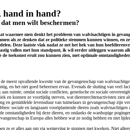
, hand in hand?
jn dat men wilt beschermen?
debat waarmee men denkt het probleem van walvisachtigen in geva
 stemmen als ze denken dat ze politieke stemmen kunnen winnen, en 
elen. Deze laatste vlak nadat ze net het hek van hun hoefdierenverb
astig vallen met hun standpunt, ik wil eerder uitleggen waarom all
oe de toekomst eruit zou kunnen zien, met optimale omstandighede
at de meest opvallende kwestie van de gevangenschap van walvisachtige
tig, en het niet goed beheersen ervan. Evenals de sluiting van veel faci
aan ruimte, omdat sociale conflicten, genetische en sociale onverenigb
iek en kunnen ze voortijdig sterven, wat dierenrechtenactivisten zien 
ting en gemiddelde levensduur van tuimelaars in gevangenschap zijn verg
bben: sociale en langzaam voortplantende dieren zoals walvisachtigen z
goede omstandigheden bij deze dieren, en ondanks de wanhopige poging
 gevangenschap in Europa alles hebben wat ze nodig hebben en niet lijden 
n ze er alles aan om via wetgeving te stoppen met kweken. Niet alleen 