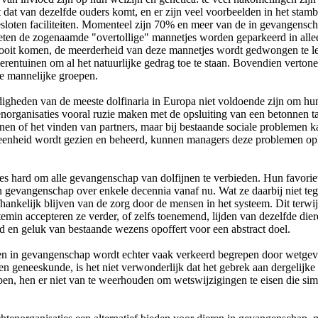
cht dat van dezelfde ouders komt, en er zijn veel voorbeelden in het st
sloten faciliteiten. Momenteel zijn 70% en meer van de in gevangensc
eten de zogenaamde "overtollige" mannetjes worden geparkeerd in allee
r nooit komen, de meerderheid van deze mannetjes wordt gedwongen te 
dierentuinen om al het natuurlijke gedrag toe te staan. Bovendien verto
te mannelijke groepen.
gheden van de meeste dolfinaria in Europa niet voldoende zijn om hun 
enorganisaties vooral ruzie maken met de opsluiting van een betonnen t
en of het vinden van partners, maar bij bestaande sociale problemen kan 
le eenheid wordt gezien en beheerd, kunnen managers deze problemen opl
s hard om alle gevangenschap van dolfijnen te verbieden. Hun favoriet
in gevangenschap over enkele decennia vanaf nu. Wat ze daarbij niet tege
fhankelijk blijven van de zorg door de mensen in het systeem. Dit terwi
min accepteren ze verder, of zelfs toenemend, lijden van dezelfde die
id en geluk van bestaande wezens opoffert voor een abstract doel.
n in gevangenschap wordt echter vaak verkeerd begrepen door wetgever
e en geneeskunde, is het niet verwonderlijk dat het gebrek aan dergelijke
bben, hen er niet van te weerhouden om wetswijzigingen te eisen die sim