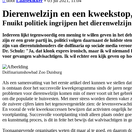
door
Laafsekikker
»
03 jul 2021, 11:04
Dierenwelzijn en een kweekstop
Fnuikt politiek ingrijpen het dierenwelzi
Iedereen lijkt tegenwoordig een mening te willen geven in het 
zijn er een grote partij in, politici volgen daarnaast de luidste
zijn van dierentuinhouders die dolfinaria op sociale media veroord
Dr. Schulz: "Ja, dat klonk expres ironisch, maar ik wil niemand l
voor gevangen walvisachtigen. Ik wil echter een kijk geven op h
Dolfinariumshowbad Zoo Duisburg
Als een samenvatting van het eerste artikel deel kunnen we stellen d
is ontstaan ​​door het succesvolle kweekprogramma sinds de jaren negen
problemen voor dierenwelzijn komen min of meer voort uit het gebrek 
om die populatie te huisvesten. Met meer stress worden dieren vaker z
de zuivere cijfers laten het tegenovergestelde zien: de levensverwach
En vooral de vele kweeksuccessen bewijzen dat activisten ongelijk he
voortplanting. Succesvolle voortplanting vindt alleen plaats onder 
en kunstmatig proces, is dit in feite het bewijs dat walvisachtigen in
Toonaangevende organisaties weten dit maar al te goed, en daarom doe