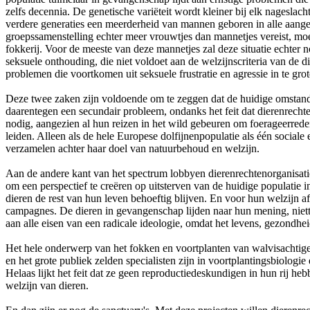
zelfs decennia. De genetische variëteit wordt kleiner bij elk nagesla
verdere generaties een meerderheid van mannen geboren in alle aange
groepssamenstelling echter meer vrouwtjes dan mannetjes vereist, mo
fokkerij. Voor de meeste van deze mannetjes zal deze situatie echte
seksuele onthouding, die niet voldoet aan de welzijnscriteria van de 
problemen die voortkomen uit seksuele frustratie en agressie in te gro
Deze twee zaken zijn voldoende om te zeggen dat de huidige omstandi
daarentegen een secundair probleem, ondanks het feit dat dierenrecht
nodig, aangezien al hun reizen in het wild gebeuren om foerageerreden
leiden. Alleen als de hele Europese dolfijnenpopulatie als één socia
verzamelen achter haar doel van natuurbehoud en welzijn.
Aan de andere kant van het spectrum lobbyen dierenrechtenorganisatie
om een ​​perspectief te creëren op uitsterven van de huidige populatie 
dieren de rest van hun leven behoeftig blijven. En voor hun welzijn a
campagnes. De dieren in gevangenschap lijden naar hun mening, niette
aan alle eisen van een radicale ideologie, omdat het levens, gezondhe
Het hele onderwerp van het fokken en voortplanten van walvisachtige
en het grote publiek zelden specialisten zijn in voortplantingsbiologi
Helaas lijkt het feit dat ze geen reproductiedeskundigen in hun rij he
welzijn van dieren.