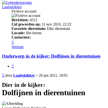
Laafsekikker
Fictieve account
Berichten:
4512
Lid geworden op:
11 nov 2010, 22:22
Favoriete dierentuin:
Elke dierentuin
Locatie:
Het forum
Contacteer:
Contacteer
Laafsekikker
Website
Onderwerp in de kijker: Dolfijnen in dierentuinen
Citeer
Bericht
door
Laafsekikker
»
26 jun 2021, 18:01
Dier in de kijker:
Dolfijnen in dierentuinen