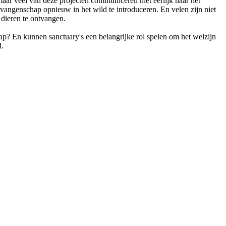
maar veel van deze projecten communiceren niet eerlijk naar het
evangenschap opnieuw in het wild te introduceren. En velen zijn niet
 dieren te ontvangen.
p? En kunnen sanctuary's een belangrijke rol spelen om het welzijn
d.