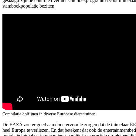
geslaagd zijn de controle over het stamboekprogramma voor tuimelaar
stamboekpopulatie bezitten.
Compilatie dolfijnen in diverse Europese dierentuinen
De EAZA zou er goed aan doen ervoor te zorgen dat de tuimelaar EEP v
heel Europa te verliezen. En dat betekent dat ook de entertainmentbe
populatie tuimelaar in gevangenschap lijdt aan ernstige problemen di