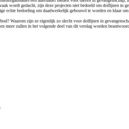
chtenorganisaties een alternatief bieden voor dieren in gevangenschap, 
 vaak wordt gedacht, zijn deze projecten niet bedoeld om dolfijnen in g
 enige echte bedoeling om daadwerkelijk gebouwd te worden en klaar om
d? Waarom zijn ze eigenlijk zo slecht voor dolfijnen in gevangenscha
 en meer zullen in het volgende deel van dit verslag worden beantwoor
n