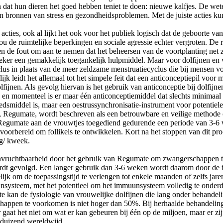
dat hun dieren het goed hebben teniet te doen: nieuwe kalfjes. De wet
jn bronnen van stress en gezondheidsproblemen. Met de juiste acties 
e acties, ook al lijkt het ook voor het publiek logisch dat de geboorte 
e ruimtelijke beperkingen en sociale agressie echter vergroten. De re
en de fout om aan te nemen dat het beheersen van de voortplanting net
eker een gemakkelijk toegankelijk hulpmiddel. Maar voor dolfijnen en v
clus in plaats van de meer zeldzame menstruatiecyclus die bij mensen v
jk leidt het allemaal tot het simpele feit dat een anticonceptiepil voor 
ijnen. Als gevolg hiervan is het gebruik van anticonceptie bij dolfijnen
, en momenteel is er maar één anticonceptiemiddel dat slechts minimaal 
dsmiddel is, maar een oestrussynchronisatie-instrument voor potentiele 
, Regumate, wordt beschreven als een betrouwbare en veilige methode 
 Regumate aan de vrouwtjes toegediend gedurende een periode van 3-6 
rbereid om follikels te ontwikkelen. Kort na het stoppen van dit proc
ng/ kweek.
ke onvruchtbaarheid door het gebruik van Regumate om zwangerschappen t
t wordt gevolgd. Een langer gebruik dan 3-6 weken wordt daarom door de
lijk om de toepassingstijd te verlengen tot enkele maanden of zelfs ja
ysteem, met het potentieel om het immuunsysteem volledig te onderdruk
te kan de fysiologie van vrouwelijke dolfijnen die lang onder behandel
happen te voorkomen is niet hoger dan 50%. Bij herhaalde behandeling
at het niet om wat er kan gebeuren bij één op de miljoen, maar er zijn
 duizend wereldwijd.