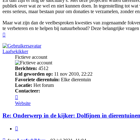
En dan zijn er nog de sanctuary's. Met deze projecten willen dierenre
publiek over wat ze wel en niet kunnen doen. In tegenstelling tot wat
eens serieus, maar bestaan ​​puur om donaties te verzamelen, zonder
Maar wat zijn dan de veelbesproken kwesties van zogenaamde fokverbo
te verbeteren en te helpen bij natuurbehoud? Deze belangrijke vragen
Omhoog
Laafsekikker
Fictieve account
Berichten:
4512
Lid geworden op:
11 nov 2010, 22:22
Favoriete dierentuin:
Elke dierentuin
Locatie:
Het forum
Contacteer:
Contacteer
Laafsekikker
Website
Re: Onderwerp in de kijker: Dolfijnen in dierentuine
Citeer
Bericht