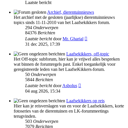
Laatste bericht
Archief, dierentuinnieuws
Het archief met de gesloten (jaarlijkse) dierentuinnieuws
topics sinds 11-11-2010 van het Laafsekikkers forum.
294
Onderwerpen
84376
Berichten
Bekijk
Laatste bericht
door
Mr. Gharial
laatste
31 dec 2025, 17:39
bericht
Laafsekikkers, off-topic
Het Off-topic subforum, hier kan je vrijwel alles bespreken
wat binnen de forumregels past. Enkel toegankelijk voor
geregistreerde leden van het LaafseKikkers-forum.
50
Onderwerpen
5844
Berichten
Bekijk
Laatste bericht
door
Asbolus
laatste
04 aug 2026, 15:34
bericht
Laafsekikkers op reis
Hier kan je reisverslagen van en voor de Laafsekikkers, korte
fotoseries van de dierentuinen en LK-forummeetings
terugvinden.
503
Onderwerpen
7079
Berichten