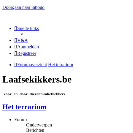
Doorgaan naar inhoud
Snelle links
V&A
Aanmelden
Registreer
Forumoverzicht
Het terrarium
Laafsekikkers.be
'voor' en 'door' dierentuinliefhebbers
Het terrarium
Forum
Onderwerpen
Berichten