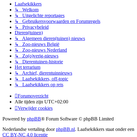
Laafsekikkers
↳ Welkom
↳ Uitgelichte reportages
↳ Gebruikersvoorwaarden en Forumregels
↳ Privacybeleid
Dieren(tuinen)
↳ Algemeen dieren(tuinen) nieuws
↳ Zoo-nieuws België
↳ Zoo-nieuws Nederland
↳ Zo(o)verig-nieuws
↳ Dierentuinen-historie
Het terrarium
↳ Archief, dierentuinnieuws
↳ Laafsekikkers, off-topic
↳ Laafsekikkers op reis
Forumoverzicht
Alle tijden zijn
UTC+02:00
Verwijder cookies
Powered by
phpBB
® Forum Software © phpBB Limited
Nederlandse vertaling door
phpBB.nl
. Laafsekikkers staat onder een
CC BY-NC 4.0 licentie