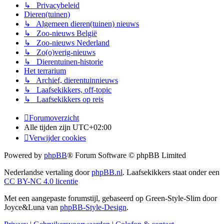
↳ Privacybeleid
Dieren(tuinen)
↳ Algemeen dieren(tuinen) nieuws
↳ Zoo-nieuws België
↳ Zoo-nieuws Nederland
↳ Zo(o)verig-nieuws
↳ Dierentuinen-historie
Het terrarium
↳ Archief, dierentuinnieuws
↳ Laafsekikkers, off-topic
↳ Laafsekikkers op reis
Forumoverzicht
Alle tijden zijn
UTC+02:00
Verwijder cookies
Powered by
phpBB
® Forum Software © phpBB Limited
Nederlandse vertaling door
phpBB.nl
. Laafsekikkers staat onder een
CC BY-NC 4.0 licentie
Met een aangepaste forumstijl, gebaseerd op Green-Style-Slim door
Joyce&Luna van
phpBB-Style-Design
.