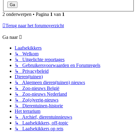
2 onderwerpen • Pagina
1
van
1
Terug naar het forumoverzicht
Ga naar
Laafsekikkers
↳ Welkom
↳ Uitgelichte reportages
↳ Gebruikersvoorwaarden en Forumregels
↳ Privacybeleid
Dieren(tuinen)
↳ Algemeen dieren(tuinen) nieuws
↳ Zoo-nieuws België
↳ Zoo-nieuws Nederland
↳ Zo(o)verig-nieuws
↳ Dierentuinen-historie
Het terrarium
↳ Archief, dierentuinnieuws
↳ Laafsekikkers, off-topic
↳ Laafsekikkers op reis