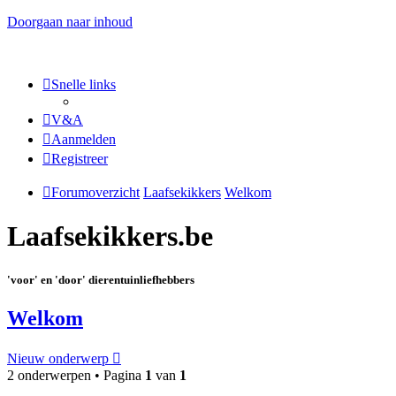
Doorgaan naar inhoud
Snelle links
V&A
Aanmelden
Registreer
Forumoverzicht
Laafsekikkers
Welkom
Laafsekikkers.be
'voor' en 'door' dierentuinliefhebbers
Welkom
Nieuw onderwerp
2 onderwerpen • Pagina
1
van
1