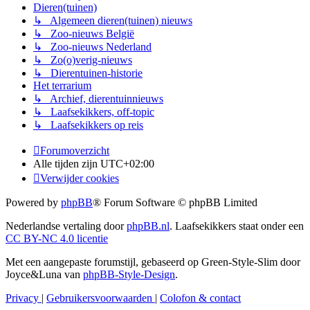
Dieren(tuinen)
↳ Algemeen dieren(tuinen) nieuws
↳ Zoo-nieuws België
↳ Zoo-nieuws Nederland
↳ Zo(o)verig-nieuws
↳ Dierentuinen-historie
Het terrarium
↳ Archief, dierentuinnieuws
↳ Laafsekikkers, off-topic
↳ Laafsekikkers op reis
Forumoverzicht
Alle tijden zijn
UTC+02:00
Verwijder cookies
Powered by
phpBB
® Forum Software © phpBB Limited
Nederlandse vertaling door
phpBB.nl
. Laafsekikkers staat onder een
CC BY-NC 4.0 licentie
Met een aangepaste forumstijl, gebaseerd op Green-Style-Slim door
Joyce&Luna van
phpBB-Style-Design
.
Privacy
|
Gebruikersvoorwaarden
|
Colofon & contact