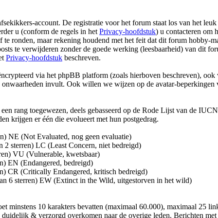
aafsekikkers-account. De registratie voor het forum staat los van het l
erder u (conform de regels in het
Privacy-hoofdstuk
) u contacteren om h
te ronden, maar rekening houdend met het feit dat dit forum hobby-mat
 posts te verwijderen zonder de goede werking (leesbaarheid) van dit f
et
Privacy-hoofdstuk
beschreven.
ncrypteerd via het phpBB platform (zoals hierboven beschreven), ook 
en onwaarheden invult. Ook willen we wijzen op de avatar-beperkingen
ok een rang toegewezen, deels gebasseerd op de Rode Lijst van de IUCN
en krijgen er één die evolueert met hun postgedrag.
ren) NE (Not Evaluated, nog geen evaluatie)
 2 sterren) LC (Least Concern, niet bedreigd)
rren) VU (Vulnerable, kwetsbaar)
ren) EN (Endangered, bedreigd)
n) CR (Critically Endangered, kritisch bedreigd)
 6 sterren) EW (Extinct in the Wild, uitgestorven in het wild)
et minstens 10 karakters bevatten (maximaal 60.000), maximaal 25 lin
ze duidelijk & verzorgd overkomen naar de overige leden. Berichten m