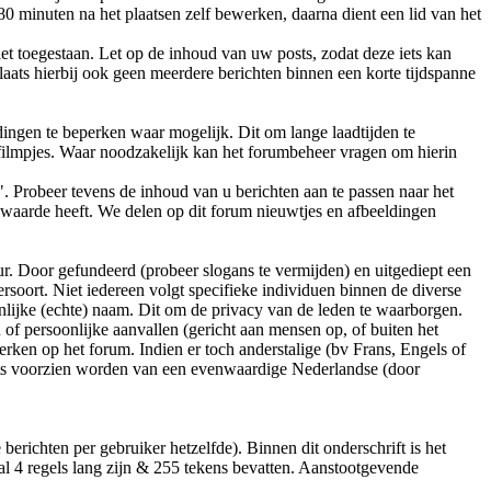
0 minuten na het plaatsen zelf bewerken, daarna dient een lid van het
et toegestaan. Let op de inhoud van uw posts, zodat deze iets kan
Plaats hierbij ook geen meerdere berichten binnen een korte tijdspanne
dingen te beperken waar mogelijk. Dit om lange laadtijden te
e-filmpjes. Waar noodzakelijk kan het forumbeheer vragen om hierin
k". Probeer tevens de inhoud van u berichten aan te passen naar het
uwswaarde heeft. We delen op dit forum nieuwtjes en afbeeldingen
ur. Door gefundeerd (probeer slogans te vermijden) en uitgediept een
rsoort. Niet iedereen volgt specifieke individuen binnen de diverse
nlijke (echte) naam. Dit om de privacy van de leden te waarborgen.
f persoonlijke aanvallen (gericht aan mensen op, of buiten het
erken op het forum. Indien er toch anderstalige (bv Frans, Engels of
osts voorzien worden van een evenwaardige Nederlandse (door
 berichten per gebruiker hetzelfde). Binnen dit onderschrift is het
l 4 regels lang zijn & 255 tekens bevatten. Aanstootgevende