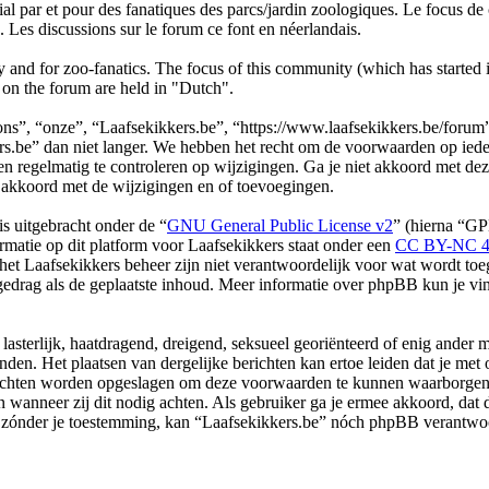
r et pour des fanatiques des parcs/jardin zoologiques. Le focus de ce 
 Les discussions sur le forum ce font en néerlandais.
nd for zoo-fanatics. The focus of this community (which has started in
 on the forum are held in "Dutch".
s”, “onze”, “Laafsekikkers.be”, “https://www.laafsekikkers.be/forum”)
.be” dan niet langer. We hebben het recht om de voorwaarden op ieder
en regelmatig te controleren op wijzigingen. Ga je niet akkoord met de
h akkoord met de wijzigingen en of toevoegingen.
s uitgebracht onder de “
GNU General Public License v2
” (hierna “G
ormatie op dit platform voor Laafsekikkers staat onder een
CC BY-NC 4.0
t Laafsekikkers beheer zijn niet verantwoordelijk voor wat wordt toege
gedrag als de geplaatste inhoud. Meer informatie over phpBB kun je v
 lasterlijk, haatdragend, dreigend, seksueel georiënteerd of enig ander 
nden. Het plaatsen van dergelijke berichten kan ertoe leiden dat je me
erichten worden opgeslagen om deze voorwaarden te kunnen waarborgen. 
en wanneer zij dit nodig achten. Als gebruiker ga je ermee akkoord, dat 
ekt zónder je toestemming, kan “Laafsekikkers.be” nóch phpBB verantw