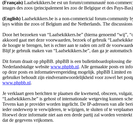
(Français)
Laafsekikkers.be est un forum/communauté non-commercial pa
images des zoos (principalement les zoo de Belgique et des Pays-Bas).
(English)
Laafsekikkers.be is a non-commericial forum-community by a
lays within the zoos of Belgium and the Netherlands. The discussions
Door het bezoeken van “Laafsekikkers.be” (hierna genoemd “wij”, “on
akkoord gaat met deze voorwaarden, bezoek of gebruik “Laafsekikkers
de hoogte te brengen, het is echter aan te raden om zelf de voorwaard
Blijf je gebruik maken van “Laafsekikkers.be”, dan ga je automatisc
Dit forum draait op phpBB. phpBB is een bulletinboardoplossing die i
Nederlandstalige website
www.phpbb.nl
. Alle gemaakte posts en inf
op deze posts en informatieverspreiding mogelijk. phpBB Limited en he
gebruiker behoudt zijn eindverantwoordelijkheid voor zowel het post
www.phpbb.nl
.
Je verklaart geen berichten te plaatsen die kwetsend, obsceen, vulgair,
“Laafsekikkers.be” is gehost of internationale wetgeving kunnen sche
Tevens kan je provider worden ingelicht. De IP-adressen van alle b
ieder onderwerp te verwijderen, te wijzigen, te sluiten of te verplaats
Hoewel deze informatie niet aan een derde partij zal worden verstr
dat de gegevens vrijkomen.