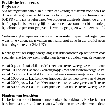
Praktische forumregels
Registratie
Via het registratiepaneel kan u zich eenvoudig registeren voor een L
de vereiste gegevens in dit formulier hebt ingevuld, zal de forumbehe
(GDPR) privacy-regelgeving. We proberen dit steeds binnen de 24u af 
hierbij op, het is niet mogelijk om achter een account met bijhorende
bijbehorende persoonsgegevens is wel mogelijk, en wordt tevens in h
Vertrouwelijke gegevens zoals uw paswoorden blijven verborgen/ geë
wens in te vullen, maar vragen met aandrangt dat u in uw profiel ge
bestandsgrootte van 24.41 Kb
Iedere gebruiker krijgt naargelang zijn lidmaatschap op het forum o
speciale rang toegewezen welke hun taken verduidelijken, gewone led
vanaf 0 posts: Laafsekikker dril (met een sterrenweergave van 1 ster
vanaf 100 posts: Laafsekikker(dik)kopje (met een sterrenweergave van
vanaf 250 posts: Laafskikker(tje) (met een sterrenweergave van 3 ste
vanaf 1000 posts: Laafsekikker (met een sterrenweergave van 4 ster
vanaf 2000 posts: Laafsekikker (met een sterrenweergave van 5 sterre
vanaf 5000 posts: Laafsekikker (met een maximale sterrenweergave van
Plaatsen van berichten
De berichten op het forum kennen enkele beperkingen. Elk bericht mo
berichten na voor typfouten) aan uw berichten te besteden, zodat de