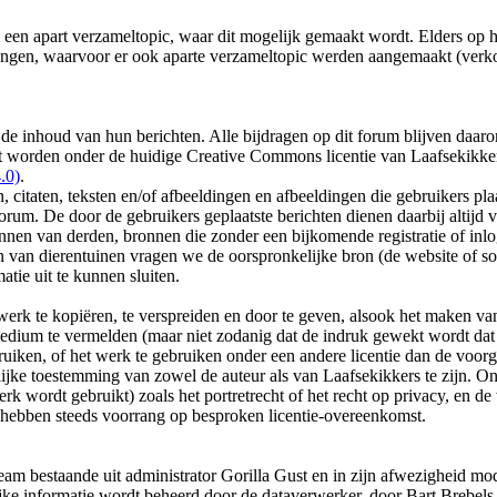
 een apart verzameltopic, waar dit mogelijk gemaakt wordt. Elders op he
lingen, waarvoor er ook aparte verzameltopic werden aangemaakt (verkoo
or de inhoud van hun berichten. Alle bijdragen op dit forum blijven da
atst worden onder de huidige Creative Commons licentie van Laafsekikk
.0)
.
 citaten, teksten en/of afbeeldingen en afbeeldingen die gebruikers pla
orum. De door de gebruikers geplaatste berichten dienen daarbij altijd
nen van derden, bronnen die zonder een bijkomende registratie of inlogc
n van dierentuinen vragen we de oorspronkelijke bron (de website of so
tie uit te kunnen sluiten.
werk te kopiëren, te verspreiden en door te geven, alsook het maken va
edium te vermelden (maar niet zodanig dat de indruk gewekt wordt dat
uiken, of het werk te gebruiken onder een andere licentie dan de voor
ftelijke toestemming van zowel de auteur als van Laafsekikkers te zijn.
k wordt gebruikt) zoals het portretrecht of het recht op privacy, en de
 hebben steeds voorrang op besproken licentie-overeenkomst.
m bestaande uit administrator Gorilla Gust en in zijn afwezigheid mode
ke informatie wordt beheerd door de dataverwerker, door Bart Brebels.