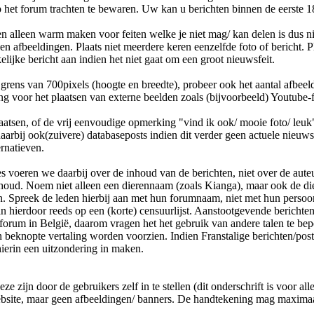
 het forum trachten te bewaren. Uw kan u berichten binnen de eerste 18
en alleen warm maken voor feiten welke je niet mag/ kan delen is dus ni
en afbeeldingen. Plaats niet meerdere keren eenzelfde foto of bericht. 
elijke bericht aan indien het niet gaat om een groot nieuwsfeit.
grens van 700pixels (hoogte en breedte), probeer ook het aantal afbeel
sing voor het plaatsen van externe beelden zoals (bijvoorbeeld) Youtub
plaatsen, of de vrij eenvoudige opmerking "vind ik ook/ mooie foto/ leu
d daarbij ook(zuivere) databaseposts indien dit verder geen actuele nie
ernatieven.
s voeren we daarbij over de inhoud van de berichten, niet over de aute
inhoud. Noem niet alleen een dierennaam (zoals Kianga), maar ook de die
n. Spreek de leden hierbij aan met hun forumnaam, niet met hun persoo
ierdoor reeds op een (korte) censuurlijst. Aanstootgevende berichten o
 forum in België, daarom vragen het het gebruik van andere talen te bep
n beknopte vertaling worden voorzien. Indien Franstalige berichten/p
hierin een uitzondering in maken.
zijn door de gebruikers zelf in te stellen (dit onderschrift is voor alle
ebsite, maar geen afbeeldingen/ banners. De handtekening mag maximaa