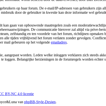
gebruikers op haar forum. De e-mail/IP-adressen van gebruikers zijn a
misbruik door de gebruiker in kwestie kan deze informatie wel gebruik
t kan gaan van opbouwende maatregelen zoals een moderatiewachtlijst to
eheersaanwijzingen. De communicatie hierover zal altijd via prive-beri
mteam, zelfstandig en ten voordele van het forum, richtlijnen opmaken b
 alle tijden vrijblijvend het forum verlaten zonder gevolgen. Conflict
per mail gebeuren op het volgende
emailadres
.
atie, aangepast worden. Leden welke inloggen verklaren zich steeds ak
n te loggen. Belangrijke herzieningen in de forumregels worden echter 
CC BY-NC 4.0 licentie
r Joyce&Luna van
phpBB-Style-Design
.