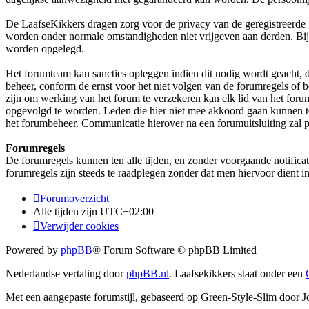
De LaafseKikkers dragen zorg voor de privacy van de geregistreerde 
worden onder normale omstandigheden niet vrijgeven aan derden. Bij 
worden opgelegd.
Het forumteam kan sancties opleggen indien dit nodig wordt geacht, di
beheer, conform de ernst voor het niet volgen van de forumregels of b
zijn om werking van het forum te verzekeren kan elk lid van het foru
opgevolgd te worden. Leden die hier niet mee akkoord gaan kunnen ten
het forumbeheer. Communicatie hierover na een forumuitsluiting zal 
Forumregels
De forumregels kunnen ten alle tijden, en zonder voorgaande notific
forumregels zijn steeds te raadplegen zonder dat men hiervoor dient i
Forumoverzicht
Alle tijden zijn
UTC+02:00
Verwijder cookies
Powered by
phpBB
® Forum Software © phpBB Limited
Nederlandse vertaling door
phpBB.nl
. Laafsekikkers staat onder een
Met een aangepaste forumstijl, gebaseerd op Green-Style-Slim doo