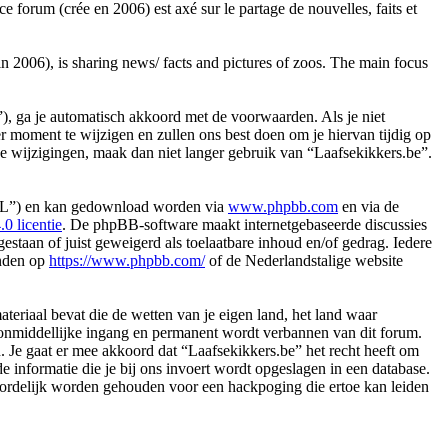
forum (crée en 2006) est axé sur le partage de nouvelles, faits et
 2006), is sharing news/ facts and pictures of zoos. The main focus
, ga je automatisch akkoord met de voorwaarden. Als je niet
 moment te wijzigen en zullen ons best doen om je hiervan tijdig op
ze wijzigingen, maak dan niet langer gebruik van “Laafsekikkers.be”.
PL”) en kan gedownload worden via
www.phpbb.com
en via de
 licentie
. De phpBB-software maakt internetgebaseerde discussies
staan of juist geweigerd als toelaatbare inhoud en/of gedrag. Iedere
inden op
https://www.phpbb.com/
of de Nederlandstalige website
materiaal bevat die de wetten van je eigen land, het land waar
t onmiddellijke ingang en permanent wordt verbannen van dit forum.
Je gaat er mee akkoord dat “Laafsekikkers.be” het recht heeft om
de informatie die je bij ons invoert wordt opgeslagen in een database.
oordelijk worden gehouden voor een hackpoging die ertoe kan leiden