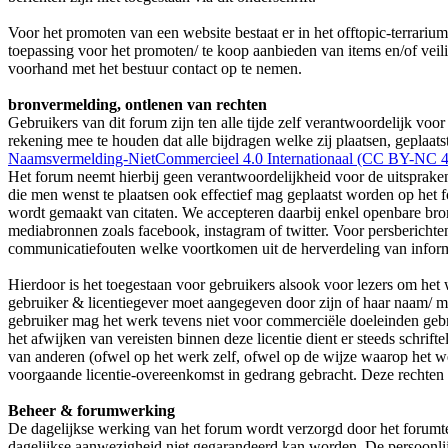
Voor het promoten van een website bestaat er in het offtopic-terrarium
toepassing voor het promoten/ te koop aanbieden van items en/of vei
voorhand met het bestuur contact op te nemen.
bronvermelding, ontlenen van rechten
Gebruikers van dit forum zijn ten alle tijde zelf verantwoordelijk vo
rekening mee te houden dat alle bijdragen welke zij plaatsen, gepla
Naamsvermelding-NietCommercieel 4.0 Internationaal (CC BY-NC 4
Het forum neemt hierbij geen verantwoordelijkheid voor de uitspraken,
die men wenst te plaatsen ook effectief mag geplaatst worden op het f
wordt gemaakt van citaten. We accepteren daarbij enkel openbare bron
mediabronnen zoals facebook, instagram of twitter. Voor persberichte
communicatiefouten welke voortkomen uit de herverdeling van informa
Hierdoor is het toegestaan voor gebruikers alsook voor lezers om het 
gebruiker & licentiegever moet aangegeven door zijn of haar naam/ m
gebruiker mag het werk tevens niet voor commerciële doeleinden gebr
het afwijken van vereisten binnen deze licentie dient er steeds schri
van anderen (ofwel op het werk zelf, ofwel op de wijze waarop het wer
voorgaande licentie-overeenkomst in gedrang gebracht. Deze rechten
Beheer & forumwerking
De dagelijkse werking van het forum wordt verzorgd door het forumtea
dagelijkse aanwezigheid niet gegarandeerd kan worden. De persoonlij