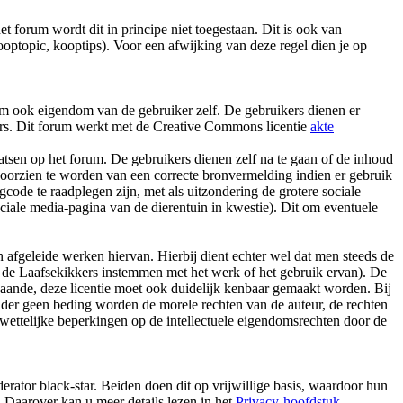
t forum wordt dit in principe niet toegestaan. Dit is ook van
ptopic, kooptips). Voor een afwijking van deze regel dien je op
arom ook eigendom van de gebruiker zelf. De gebruikers dienen er
ers. Dit forum werkt met de Creative Commons licentie
akte
atsen op het forum. De gebruikers dienen zelf na te gaan of de inhoud
 voorzien te worden van een correcte bronvermelding indien er gebruik
ode te raadplegen zijn, met als uitzondering de grotere sociale
ciale media-pagina van de dierentuin in kwestie). Dit om eventuele
n afgeleide werken hiervan. Hierbij dient echter wel dat men steeds de
 de Laafsekikkers instemmen met het werk of het gebruik ervan). De
gaande, deze licentie moet ook duidelijk kenbaar gemaakt worden. Bij
 Onder geen beding worden de morele rechten van de auteur, de rechten
 wettelijke beperkingen op de intellectuele eigendomsrechten door de
rator black-star. Beiden doen dit op vrijwillige basis, waardoor hun
 Daarover kan u meer details lezen in het
Privacy-hoofdstuk
.