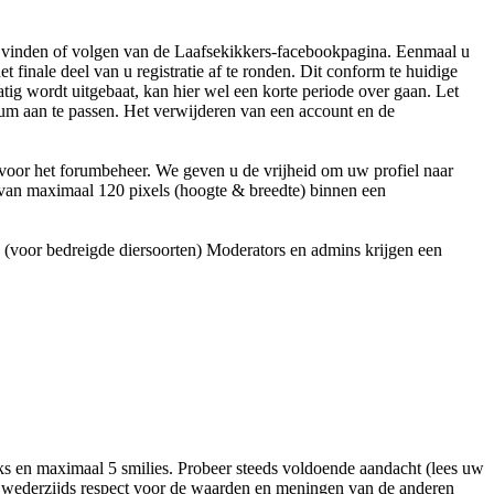
euk vinden of volgen van de Laafsekikkers-facebookpagina. Eenmaal u
et finale deel van u registratie af te ronden. Dit conform te huidige
ig wordt uitgebaat, kan hier wel een korte periode over gaan. Let
orum aan te passen. Het verwijderen van een account en de
voor het forumbeheer. We geven u de vrijheid om uw profiel naar
 van maximaal 120 pixels (hoogte & breedte) binnen een
 (voor bedreigde diersoorten) Moderators en admins krijgen een
ks en maximaal 5 smilies. Probeer steeds voldoende aandacht (lees uw
et wederzijds respect voor de waarden en meningen van de anderen