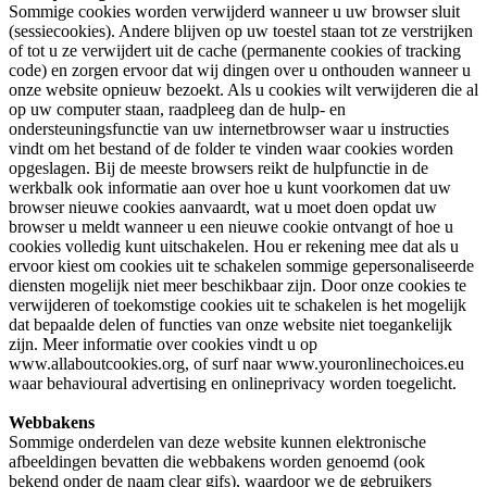
Sommige cookies worden verwijderd wanneer u uw browser sluit
(sessiecookies). Andere blijven op uw toestel staan tot ze verstrijken
of tot u ze verwijdert uit de cache (permanente cookies of tracking
code) en zorgen ervoor dat wij dingen over u onthouden wanneer u
onze website opnieuw bezoekt. Als u cookies wilt verwijderen die al
op uw computer staan, raadpleeg dan de hulp- en
ondersteuningsfunctie van uw internetbrowser waar u instructies
vindt om het bestand of de folder te vinden waar cookies worden
opgeslagen. Bij de meeste browsers reikt de hulpfunctie in de
werkbalk ook informatie aan over hoe u kunt voorkomen dat uw
browser nieuwe cookies aanvaardt, wat u moet doen opdat uw
browser u meldt wanneer u een nieuwe cookie ontvangt of hoe u
cookies volledig kunt uitschakelen. Hou er rekening mee dat als u
ervoor kiest om cookies uit te schakelen sommige gepersonaliseerde
diensten mogelijk niet meer beschikbaar zijn. Door onze cookies te
verwijderen of toekomstige cookies uit te schakelen is het mogelijk
dat bepaalde delen of functies van onze website niet toegankelijk
zijn. Meer informatie over cookies vindt u op
www.allaboutcookies.org, of surf naar www.youronlinechoices.eu
waar behavioural advertising en onlineprivacy worden toegelicht.
Webbakens
Sommige onderdelen van deze website kunnen elektronische
afbeeldingen bevatten die webbakens worden genoemd (ook
bekend onder de naam clear gifs), waardoor we de gebruikers