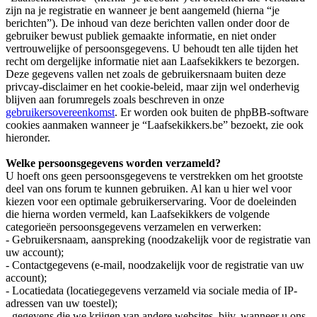
zijn na je registratie en wanneer je bent aangemeld (hierna “je
berichten”). De inhoud van deze berichten vallen onder door de
gebruiker bewust publiek gemaakte informatie, en niet onder
vertrouwelijke of persoonsgegevens. U behoudt ten alle tijden het
recht om dergelijke informatie niet aan Laafsekikkers te bezorgen.
Deze gegevens vallen net zoals de gebruikersnaam buiten deze
privcay-disclaimer en het cookie-beleid, maar zijn wel onderhevig
blijven aan forumregels zoals beschreven in onze
gebruikersovereenkomst
. Er worden ook buiten de phpBB-software
cookies aanmaken wanneer je “Laafsekikkers.be” bezoekt, zie ook
hieronder.
Welke persoonsgegevens worden verzameld?
U hoeft ons geen persoonsgegevens te verstrekken om het grootste
deel van ons forum te kunnen gebruiken. Al kan u hier wel voor
kiezen voor een optimale gebruikerservaring. Voor de doeleinden
die hierna worden vermeld, kan Laafsekikkers de volgende
categorieën persoonsgegevens verzamelen en verwerken:
- Gebruikersnaam, aanspreking (noodzakelijk voor de registratie van
uw account);
- Contactgegevens (e-mail, noodzakelijk voor de registratie van uw
account);
- Locatiedata (locatiegegevens verzameld via sociale media of IP-
adressen van uw toestel);
- gegevens die we krijgen van andere websites, bijv. wanneer u ons