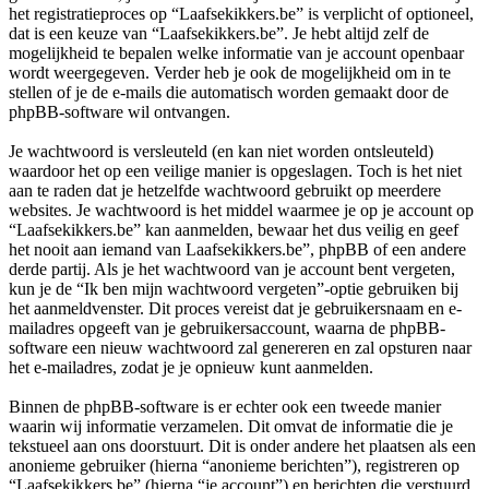
het registratieproces op “Laafsekikkers.be” is verplicht of optioneel,
dat is een keuze van “Laafsekikkers.be”. Je hebt altijd zelf de
mogelijkheid te bepalen welke informatie van je account openbaar
wordt weergegeven. Verder heb je ook de mogelijkheid om in te
stellen of je de e-mails die automatisch worden gemaakt door de
phpBB-software wil ontvangen.
Je wachtwoord is versleuteld (en kan niet worden ontsleuteld)
waardoor het op een veilige manier is opgeslagen. Toch is het niet
aan te raden dat je hetzelfde wachtwoord gebruikt op meerdere
websites. Je wachtwoord is het middel waarmee je op je account op
“Laafsekikkers.be” kan aanmelden, bewaar het dus veilig en geef
het nooit aan iemand van Laafsekikkers.be”, phpBB of een andere
derde partij. Als je het wachtwoord van je account bent vergeten,
kun je de “Ik ben mijn wachtwoord vergeten”-optie gebruiken bij
het aanmeldvenster. Dit proces vereist dat je gebruikersnaam en e-
mailadres opgeeft van je gebruikersaccount, waarna de phpBB-
software een nieuw wachtwoord zal genereren en zal opsturen naar
het e-mailadres, zodat je je opnieuw kunt aanmelden.
Binnen de phpBB-software is er echter ook een tweede manier
waarin wij informatie verzamelen. Dit omvat de informatie die je
tekstueel aan ons doorstuurt. Dit is onder andere het plaatsen als een
anonieme gebruiker (hierna “anonieme berichten”), registreren op
“Laafsekikkers.be” (hierna “je account”) en berichten die verstuurd