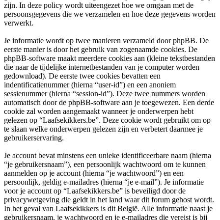
zijn. In deze policy wordt uiteengezet hoe we omgaan met de
persoonsgegevens die we verzamelen en hoe deze gegevens worden
verwerkt.
Je informatie wordt op twee manieren verzameld door phpBB. De
eerste manier is door het gebruik van zogenaamde cookies. De
phpBB-software maakt meerdere cookies aan (kleine tekstbestanden
die naar de tijdelijke internetbestanden van je computer worden
gedownload). De eerste twee cookies bevatten een
indentificatienummer (hierna “user-id”) en een anoniem
sessienummer (hierna “session-id”). Deze twee nummers worden
automatisch door de phpBB-software aan je toegewezen. Een derde
cookie zal worden aangemaakt wanneer je onderwerpen hebt
gelezen op “Laafsekikkers.be”. Deze cookie wordt gebruikt om op
te slaan welke onderwerpen gelezen zijn en verbetert daarmee je
gebruikerservaring.
Je account bevat minstens een unieke identificeerbare naam (hierna
“je gebruikersnaam”), een persoonlijk wachtwoord om te kunnen
aanmelden op je account (hierna “je wachtwoord”) en een
persoonlijk, geldig e-mailadres (hierna “je e-mail”). Je informatie
voor je account op “Laafsekikkers.be” is beveiligd door de
privacywetgeving die geldt in het land waar dit forum gehost wordt.
In het geval van Laafsekikkers is dit België. Alle informatie naast je
gebruikersnaam, je wachtwoord en je e-mailadres die vereist is bij