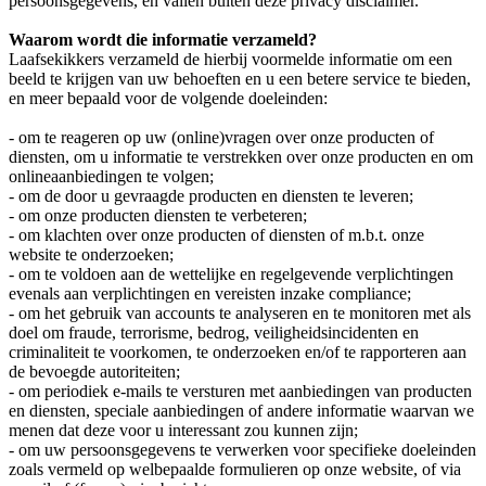
persoonsgegevens, en vallen buiten deze privacy disclaimer.
Waarom wordt die informatie verzameld?
Laafsekikkers verzameld de hierbij voormelde informatie om een
beeld te krijgen van uw behoeften en u een betere service te bieden,
en meer bepaald voor de volgende doeleinden:
- om te reageren op uw (online)vragen over onze producten of
diensten, om u informatie te verstrekken over onze producten en om
onlineaanbiedingen te volgen;
- om de door u gevraagde producten en diensten te leveren;
- om onze producten diensten te verbeteren;
- om klachten over onze producten of diensten of m.b.t. onze
website te onderzoeken;
- om te voldoen aan de wettelijke en regelgevende verplichtingen
evenals aan verplichtingen en vereisten inzake compliance;
- om het gebruik van accounts te analyseren en te monitoren met als
doel om fraude, terrorisme, bedrog, veiligheidsincidenten en
criminaliteit te voorkomen, te onderzoeken en/of te rapporteren aan
de bevoegde autoriteiten;
- om periodiek e-mails te versturen met aanbiedingen van producten
en diensten, speciale aanbiedingen of andere informatie waarvan we
menen dat deze voor u interessant zou kunnen zijn;
- om uw persoonsgegevens te verwerken voor specifieke doeleinden
zoals vermeld op welbepaalde formulieren op onze website, of via