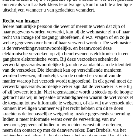
om emails van Laafsekikkers te ontvangen, kunt u zich te allen tijde
uitschrijven wanneer u van gedachten verandert.
Recht van inzage:
Iedere natuurlijke persoon die weet of meent te weten dat zijn of
haar gegevens worden verwerkt, kan bij de webmaster zijn of haar
recht van inzage (of toegang) uitoefenen, d.w.z. vragen of en zo ja
welke gegevens over hem of haar verwerkt worden. De webmaster
is de verwerkingsverantwoordelijke, en beantwoord deze
elektronische verzoeken op zijn beurt eveneens elektronisch in een
gangbare elektronische vorm. Bij deze verzoeken schenkt de
verwerkingsverantwoordelijke bijzondere aandacht aan de identiteit
van de verzoeker. Die identiteit kan op verschillende manieren
worden bewezen, afhankelijk van de context en vooral van de
manier waarop het verzoek wordt uitgeoefend. In elk geval moet de
verwerkingsverantwoordelijke zeker zijn dat de verzoeker is wie hij
of zij beweert te zijn. Niet tegenstaande wordt u steeds op de hoogte
gebracht als wij in bepaalde omstandigheden waarin de wet voorziet
de toegang tot uw informatie te weigeren, of als wij uw verzoek niet
kunnen inwilligen wanneer wij het recht hebben om dit te doen
krachtens de toepasselijke wetgeving inzake gegevensbescherming.
Indien u meer informatie wenst over de verwerking van uw
persoonsgegevens of indien u uw rechten wenst uit te oefenen,
neem dan contact op met de dataverwerker, Bart Brebels, via het
volgende emailadres. U hebt u steeds het recht om een klacht in te