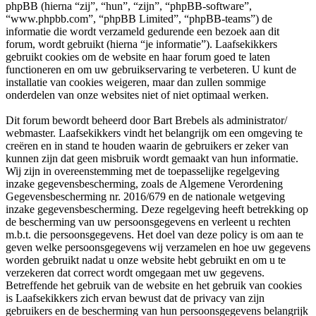
phpBB (hierna “zij”, “hun”, “zijn”, “phpBB-software”,
“www.phpbb.com”, “phpBB Limited”, “phpBB-teams”) de
informatie die wordt verzameld gedurende een bezoek aan dit
forum, wordt gebruikt (hierna “je informatie”). Laafsekikkers
gebruikt cookies om de website en haar forum goed te laten
functioneren en om uw gebruikservaring te verbeteren. U kunt de
installatie van cookies weigeren, maar dan zullen sommige
onderdelen van onze websites niet of niet optimaal werken.
Dit forum bewordt beheerd door Bart Brebels als administrator/
webmaster. Laafsekikkers vindt het belangrijk om een omgeving te
creëren en in stand te houden waarin de gebruikers er zeker van
kunnen zijn dat geen misbruik wordt gemaakt van hun informatie.
Wij zijn in overeenstemming met de toepasselijke regelgeving
inzake gegevensbescherming, zoals de Algemene Verordening
Gegevensbescherming nr. 2016/679 en de nationale wetgeving
inzake gegevensbescherming. Deze regelgeving heeft betrekking op
de bescherming van uw persoonsgegevens en verleent u rechten
m.b.t. die persoonsgegevens. Het doel van deze policy is om aan te
geven welke persoonsgegevens wij verzamelen en hoe uw gegevens
worden gebruikt nadat u onze website hebt gebruikt en om u te
verzekeren dat correct wordt omgegaan met uw gegevens.
Betreffende het gebruik van de website en het gebruik van cookies
is Laafsekikkers zich ervan bewust dat de privacy van zijn
gebruikers en de bescherming van hun persoonsgegevens belangrijk