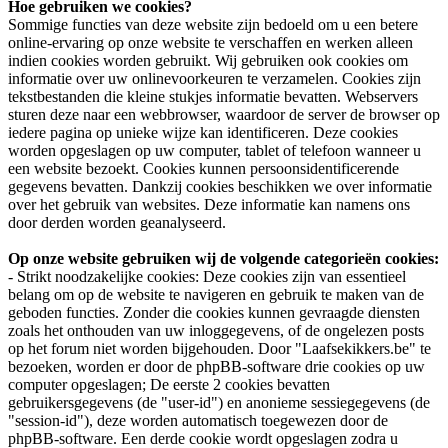
Hoe gebruiken we cookies?
Sommige functies van deze website zijn bedoeld om u een betere
online-ervaring op onze website te verschaffen en werken alleen
indien cookies worden gebruikt. Wij gebruiken ook cookies om
informatie over uw onlinevoorkeuren te verzamelen. Cookies zijn
tekstbestanden die kleine stukjes informatie bevatten. Webservers
sturen deze naar een webbrowser, waardoor de server de browser op
iedere pagina op unieke wijze kan identificeren. Deze cookies
worden opgeslagen op uw computer, tablet of telefoon wanneer u
een website bezoekt. Cookies kunnen persoonsidentificerende
gegevens bevatten. Dankzij cookies beschikken we over informatie
over het gebruik van websites. Deze informatie kan namens ons
door derden worden geanalyseerd.
Op onze website gebruiken wij de volgende categorieën cookies:
- Strikt noodzakelijke cookies: Deze cookies zijn van essentieel
belang om op de website te navigeren en gebruik te maken van de
geboden functies. Zonder die cookies kunnen gevraagde diensten
zoals het onthouden van uw inloggegevens, of de ongelezen posts
op het forum niet worden bijgehouden. Door "Laafsekikkers.be" te
bezoeken, worden er door de phpBB-software drie cookies op uw
computer opgeslagen; De eerste 2 cookies bevatten
gebruikersgegevens (de "user-id") en anonieme sessiegegevens (de
"session-id"), deze worden automatisch toegewezen door de
phpBB-software. Een derde cookie wordt opgeslagen zodra u