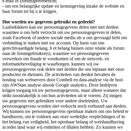
e-mail of (forum)privebericht;
- om een belangrijke update en kennisgeving inzake de website en
haar forum tot bij u te krijgen.
Hoe worden uw gegevens gebruikt en gedeeld?
Laafsekikkers kan uw persoonsgegevens delen met met derden
waarmee u ons hebt verzocht om uw persoonsgegevens te delen,
zoals Facebook of andere sociale media als u ons gevraagd hebt om
verbinding te maken met uw account. Op basis van ons
gerechtvaardigde belang, h et belang binnen onze relatie als forum
naar de forumgebruiker(s), waarmee we persoongegevens
verwerken om fraude te voorkomen of om de netwerk- en
informatiebeveiliging te waarborgen, kunnen wij uw
persoonsgegevens ook delen met derden die ons bijstaan met onze
producten en diensten. De activiteiten van derden bevatten de
hosting van webservers door Combell en data-analyse via de host
zijn AWStats analyse alsook Google analytics. Deze bedrijven
krijgen toegang tot uw persoonsgegevens, maar alleen wanneer dat
strikt noodzakelijk is om hun activiteiten uit te voeren. Zij mogen
uw gegevens niet gebruiken voor andere doeleinden. Uw
persoonsgegevens worden niet verkocht noch verhuurd aan derden.
Wij kunnen uw persoonsgegevens openbaar maken om ons beleid te
handhaven, om te voldoen aan onze wettelijke verplichtingen of in
het belang van veiligheid, het openbaar belang of wetshandhaving
in ieder land waar wij entiteiten of filialen hebben. Zo kunnen we