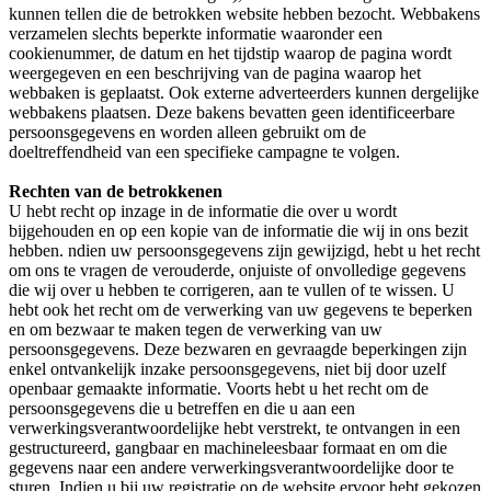
kunnen tellen die de betrokken website hebben bezocht. Webbakens
verzamelen slechts beperkte informatie waaronder een
cookienummer, de datum en het tijdstip waarop de pagina wordt
weergegeven en een beschrijving van de pagina waarop het
webbaken is geplaatst. Ook externe adverteerders kunnen dergelijke
webbakens plaatsen. Deze bakens bevatten geen identificeerbare
persoonsgegevens en worden alleen gebruikt om de
doeltreffendheid van een specifieke campagne te volgen.
Rechten van de betrokkenen
U hebt recht op inzage in de informatie die over u wordt
bijgehouden en op een kopie van de informatie die wij in ons bezit
hebben. ndien uw persoonsgegevens zijn gewijzigd, hebt u het recht
om ons te vragen de verouderde, onjuiste of onvolledige gegevens
die wij over u hebben te corrigeren, aan te vullen of te wissen. U
hebt ook het recht om de verwerking van uw gegevens te beperken
en om bezwaar te maken tegen de verwerking van uw
persoonsgegevens. Deze bezwaren en gevraagde beperkingen zijn
enkel ontvankelijk inzake persoonsgegevens, niet bij door uzelf
openbaar gemaakte informatie. Voorts hebt u het recht om de
persoonsgegevens die u betreffen en die u aan een
verwerkingsverantwoordelijke hebt verstrekt, te ontvangen in een
gestructureerd, gangbaar en machineleesbaar formaat en om die
gegevens naar een andere verwerkingsverantwoordelijke door te
sturen. Indien u bij uw registratie op de website ervoor hebt gekozen