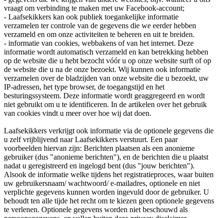
vraagt om verbinding te maken met uw Facebook-account;
- Laafsekikkers kan ook publiek toegankelijke informatie
verzamelen ter controle van de gegevens die we eerder hebben
verzameld en om onze activiteiten te beheren en uit te breiden.
- informatie van cookies, webbakens of van het internet. Deze
informatie wordt automatisch verzameld en kan betrekking hebben
op de website die u hebt bezocht vóór u op onze website surft of op
de website die u na de onze bezoekt. Wij kunnen ook informatie
verzamelen over de bladzijden van onze website die u bezoekt, uw
IP-adressen, het type browser, de toegangstijd en het
besturingssysteem. Deze informatie wordt geaggregeerd en wordt
niet gebruikt om u te identificeren. In de artikelen over het gebruik
van cookies vindt u meer over hoe wij dat doen.
Laafsekikkers verkrijgt ook informatie via de optionele gegevens die
u zelf vrijblijvend naar Laafsekikkers verstuurt. Een paar
voorbeelden hiervan zijn: Berichten plaatsen als een anonieme
gebruiker (dus "anonieme berichten"), en de berichten die u plaatst
nadat u geregistreerd en ingelogd bent (dus "jouw berichten").
Alsook de informatie welke tijdens het registratieproces, waar buiten
uw gebruikersnaam/ wachtwoord/ e-mailadres, optionele en niet
verplichte gegevens kunnen worden ingevuld door de gebruiker. U
behoudt ten alle tijde het recht om te kiezen geen optionele gegevens
te verlenen. Optionele gegevens worden niet beschouwd als