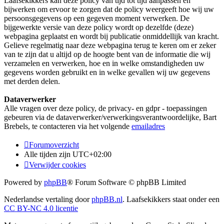
Laafsekikkers kan deze policy van tijd tot tijd aanpassen en
bijwerken om ervoor te zorgen dat de policy weergeeft hoe wij uw
persoonsgegevens op een gegeven moment verwerken. De
bijgewerkte versie van deze policy wordt op dezelfde (deze)
webpagina geplaatst en wordt bij publicatie onmiddellijk van kracht.
Gelieve regelmatig naar deze webpagina terug te keren om er zeker
van te zijn dat u altijd op de hoogte bent van de informatie die wij
verzamelen en verwerken, hoe en in welke omstandigheden uw
gegevens worden gebruikt en in welke gevallen wij uw gegevens
met derden delen.
Dataverwerker
Alle vragen over deze policy, de privacy- en gdpr - toepassingen
gebeuren via de dataverwerker/verwerkingsverantwoordelijke, Bart
Brebels, te contacteren via het volgende
emailadres
Forumoverzicht
Alle tijden zijn
UTC+02:00
Verwijder cookies
Powered by
phpBB
® Forum Software © phpBB Limited
Nederlandse vertaling door
phpBB.nl
. Laafsekikkers staat onder een
CC BY-NC 4.0 licentie