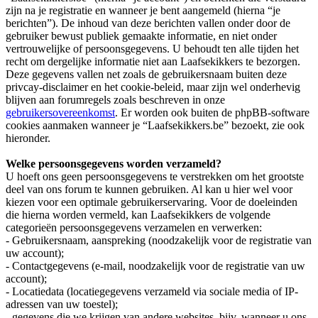
zijn na je registratie en wanneer je bent aangemeld (hierna “je
berichten”). De inhoud van deze berichten vallen onder door de
gebruiker bewust publiek gemaakte informatie, en niet onder
vertrouwelijke of persoonsgegevens. U behoudt ten alle tijden het
recht om dergelijke informatie niet aan Laafsekikkers te bezorgen.
Deze gegevens vallen net zoals de gebruikersnaam buiten deze
privcay-disclaimer en het cookie-beleid, maar zijn wel onderhevig
blijven aan forumregels zoals beschreven in onze
gebruikersovereenkomst
. Er worden ook buiten de phpBB-software
cookies aanmaken wanneer je “Laafsekikkers.be” bezoekt, zie ook
hieronder.
Welke persoonsgegevens worden verzameld?
U hoeft ons geen persoonsgegevens te verstrekken om het grootste
deel van ons forum te kunnen gebruiken. Al kan u hier wel voor
kiezen voor een optimale gebruikerservaring. Voor de doeleinden
die hierna worden vermeld, kan Laafsekikkers de volgende
categorieën persoonsgegevens verzamelen en verwerken:
- Gebruikersnaam, aanspreking (noodzakelijk voor de registratie van
uw account);
- Contactgegevens (e-mail, noodzakelijk voor de registratie van uw
account);
- Locatiedata (locatiegegevens verzameld via sociale media of IP-
adressen van uw toestel);
- gegevens die we krijgen van andere websites, bijv. wanneer u ons