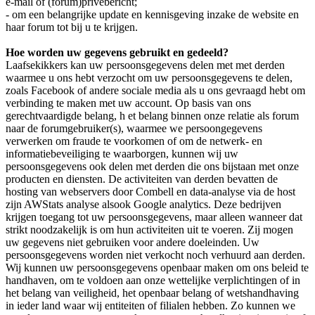
e-mail of (forum)privebericht;
- om een belangrijke update en kennisgeving inzake de website en
haar forum tot bij u te krijgen.
Hoe worden uw gegevens gebruikt en gedeeld?
Laafsekikkers kan uw persoonsgegevens delen met met derden
waarmee u ons hebt verzocht om uw persoonsgegevens te delen,
zoals Facebook of andere sociale media als u ons gevraagd hebt om
verbinding te maken met uw account. Op basis van ons
gerechtvaardigde belang, h et belang binnen onze relatie als forum
naar de forumgebruiker(s), waarmee we persoongegevens
verwerken om fraude te voorkomen of om de netwerk- en
informatiebeveiliging te waarborgen, kunnen wij uw
persoonsgegevens ook delen met derden die ons bijstaan met onze
producten en diensten. De activiteiten van derden bevatten de
hosting van webservers door Combell en data-analyse via de host
zijn AWStats analyse alsook Google analytics. Deze bedrijven
krijgen toegang tot uw persoonsgegevens, maar alleen wanneer dat
strikt noodzakelijk is om hun activiteiten uit te voeren. Zij mogen
uw gegevens niet gebruiken voor andere doeleinden. Uw
persoonsgegevens worden niet verkocht noch verhuurd aan derden.
Wij kunnen uw persoonsgegevens openbaar maken om ons beleid te
handhaven, om te voldoen aan onze wettelijke verplichtingen of in
het belang van veiligheid, het openbaar belang of wetshandhaving
in ieder land waar wij entiteiten of filialen hebben. Zo kunnen we