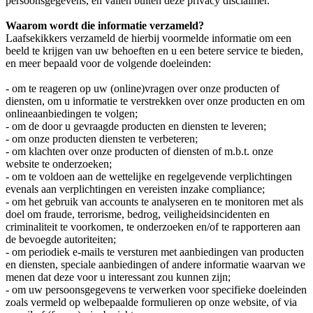
persoonsgegevens, en vallen buiten deze privacy disclaimer.
Waarom wordt die informatie verzameld?
Laafsekikkers verzameld de hierbij voormelde informatie om een
beeld te krijgen van uw behoeften en u een betere service te bieden,
en meer bepaald voor de volgende doeleinden:
- om te reageren op uw (online)vragen over onze producten of
diensten, om u informatie te verstrekken over onze producten en om
onlineaanbiedingen te volgen;
- om de door u gevraagde producten en diensten te leveren;
- om onze producten diensten te verbeteren;
- om klachten over onze producten of diensten of m.b.t. onze
website te onderzoeken;
- om te voldoen aan de wettelijke en regelgevende verplichtingen
evenals aan verplichtingen en vereisten inzake compliance;
- om het gebruik van accounts te analyseren en te monitoren met als
doel om fraude, terrorisme, bedrog, veiligheidsincidenten en
criminaliteit te voorkomen, te onderzoeken en/of te rapporteren aan
de bevoegde autoriteiten;
- om periodiek e-mails te versturen met aanbiedingen van producten
en diensten, speciale aanbiedingen of andere informatie waarvan we
menen dat deze voor u interessant zou kunnen zijn;
- om uw persoonsgegevens te verwerken voor specifieke doeleinden
zoals vermeld op welbepaalde formulieren op onze website, of via