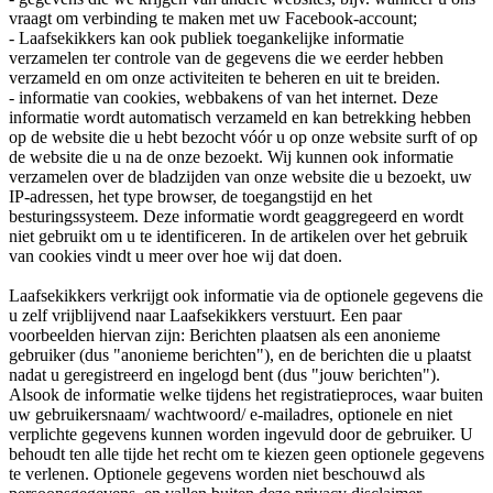
vraagt om verbinding te maken met uw Facebook-account;
- Laafsekikkers kan ook publiek toegankelijke informatie
verzamelen ter controle van de gegevens die we eerder hebben
verzameld en om onze activiteiten te beheren en uit te breiden.
- informatie van cookies, webbakens of van het internet. Deze
informatie wordt automatisch verzameld en kan betrekking hebben
op de website die u hebt bezocht vóór u op onze website surft of op
de website die u na de onze bezoekt. Wij kunnen ook informatie
verzamelen over de bladzijden van onze website die u bezoekt, uw
IP-adressen, het type browser, de toegangstijd en het
besturingssysteem. Deze informatie wordt geaggregeerd en wordt
niet gebruikt om u te identificeren. In de artikelen over het gebruik
van cookies vindt u meer over hoe wij dat doen.
Laafsekikkers verkrijgt ook informatie via de optionele gegevens die
u zelf vrijblijvend naar Laafsekikkers verstuurt. Een paar
voorbeelden hiervan zijn: Berichten plaatsen als een anonieme
gebruiker (dus "anonieme berichten"), en de berichten die u plaatst
nadat u geregistreerd en ingelogd bent (dus "jouw berichten").
Alsook de informatie welke tijdens het registratieproces, waar buiten
uw gebruikersnaam/ wachtwoord/ e-mailadres, optionele en niet
verplichte gegevens kunnen worden ingevuld door de gebruiker. U
behoudt ten alle tijde het recht om te kiezen geen optionele gegevens
te verlenen. Optionele gegevens worden niet beschouwd als