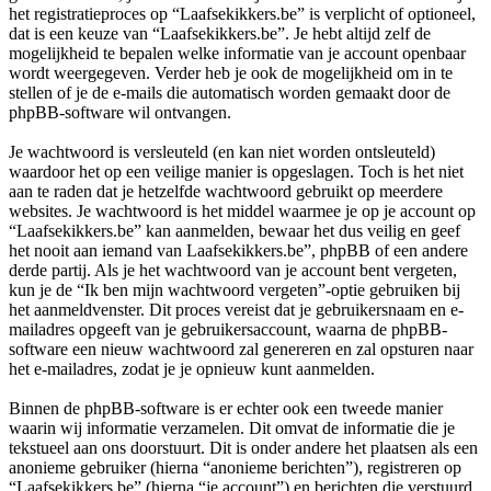
het registratieproces op “Laafsekikkers.be” is verplicht of optioneel,
dat is een keuze van “Laafsekikkers.be”. Je hebt altijd zelf de
mogelijkheid te bepalen welke informatie van je account openbaar
wordt weergegeven. Verder heb je ook de mogelijkheid om in te
stellen of je de e-mails die automatisch worden gemaakt door de
phpBB-software wil ontvangen.
Je wachtwoord is versleuteld (en kan niet worden ontsleuteld)
waardoor het op een veilige manier is opgeslagen. Toch is het niet
aan te raden dat je hetzelfde wachtwoord gebruikt op meerdere
websites. Je wachtwoord is het middel waarmee je op je account op
“Laafsekikkers.be” kan aanmelden, bewaar het dus veilig en geef
het nooit aan iemand van Laafsekikkers.be”, phpBB of een andere
derde partij. Als je het wachtwoord van je account bent vergeten,
kun je de “Ik ben mijn wachtwoord vergeten”-optie gebruiken bij
het aanmeldvenster. Dit proces vereist dat je gebruikersnaam en e-
mailadres opgeeft van je gebruikersaccount, waarna de phpBB-
software een nieuw wachtwoord zal genereren en zal opsturen naar
het e-mailadres, zodat je je opnieuw kunt aanmelden.
Binnen de phpBB-software is er echter ook een tweede manier
waarin wij informatie verzamelen. Dit omvat de informatie die je
tekstueel aan ons doorstuurt. Dit is onder andere het plaatsen als een
anonieme gebruiker (hierna “anonieme berichten”), registreren op
“Laafsekikkers.be” (hierna “je account”) en berichten die verstuurd