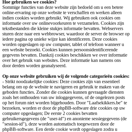
Hoe gebruiken we cookies?
Sommige functies van deze website zijn bedoeld om u een betere
online-ervaring op onze website te verschaffen en werken alleen
indien cookies worden gebruikt. Wij gebruiken ook cookies om
informatie over uw onlinevoorkeuren te verzamelen. Cookies zijn
tekstbestanden die kleine stukjes informatie bevatten. Webservers
sturen deze naar een webbrowser, waardoor de server de browser op
iedere pagina op unieke wijze kan identificeren. Deze cookies
worden opgeslagen op uw computer, tablet of telefoon wanneer u
een website bezoekt. Cookies kunnen persoonsidentificerende
gegevens bevatten. Dankzij cookies beschikken we over informatie
over het gebruik van websites. Deze informatie kan namens ons
door derden worden geanalyseerd.
Op onze website gebruiken wij de volgende categorieën cookies:
- Strikt noodzakelijke cookies: Deze cookies zijn van essentieel
belang om op de website te navigeren en gebruik te maken van de
geboden functies. Zonder die cookies kunnen gevraagde diensten
zoals het onthouden van uw inloggegevens, of de ongelezen posts
op het forum niet worden bijgehouden. Door "Laafsekikkers.be" te
bezoeken, worden er door de phpBB-software drie cookies op uw
computer opgeslagen; De eerste 2 cookies bevatten
gebruikersgegevens (de "user-id") en anonieme sessiegegevens (de
"session-id"), deze worden automatisch toegewezen door de
phpBB-software. Een derde cookie wordt opgeslagen zodra u