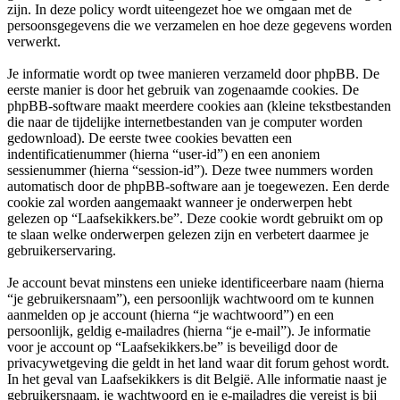
zijn. In deze policy wordt uiteengezet hoe we omgaan met de
persoonsgegevens die we verzamelen en hoe deze gegevens worden
verwerkt.
Je informatie wordt op twee manieren verzameld door phpBB. De
eerste manier is door het gebruik van zogenaamde cookies. De
phpBB-software maakt meerdere cookies aan (kleine tekstbestanden
die naar de tijdelijke internetbestanden van je computer worden
gedownload). De eerste twee cookies bevatten een
indentificatienummer (hierna “user-id”) en een anoniem
sessienummer (hierna “session-id”). Deze twee nummers worden
automatisch door de phpBB-software aan je toegewezen. Een derde
cookie zal worden aangemaakt wanneer je onderwerpen hebt
gelezen op “Laafsekikkers.be”. Deze cookie wordt gebruikt om op
te slaan welke onderwerpen gelezen zijn en verbetert daarmee je
gebruikerservaring.
Je account bevat minstens een unieke identificeerbare naam (hierna
“je gebruikersnaam”), een persoonlijk wachtwoord om te kunnen
aanmelden op je account (hierna “je wachtwoord”) en een
persoonlijk, geldig e-mailadres (hierna “je e-mail”). Je informatie
voor je account op “Laafsekikkers.be” is beveiligd door de
privacywetgeving die geldt in het land waar dit forum gehost wordt.
In het geval van Laafsekikkers is dit België. Alle informatie naast je
gebruikersnaam, je wachtwoord en je e-mailadres die vereist is bij