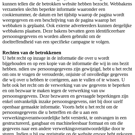
kunnen tellen die de betrokken website hebben bezocht. Webbakens
verzamelen slechts beperkte informatie waaronder een
cookienummer, de datum en het tijdstip waarop de pagina wordt
weergegeven en een beschrijving van de pagina waarop het
webbaken is geplaatst. Ook externe adverteerders kunnen dergelijke
webbakens plaatsen. Deze bakens bevatten geen identificeerbare
persoonsgegevens en worden alleen gebruikt om de
doeltreffendheid van een specifieke campagne te volgen.
Rechten van de betrokkenen
U hebt recht op inzage in de informatie die over u wordt
bijgehouden en op een kopie van de informatie die wij in ons bezit
hebben. ndien uw persoonsgegevens zijn gewijzigd, hebt u het recht
om ons te vragen de verouderde, onjuiste of onvolledige gegevens
die wij over u hebben te corrigeren, aan te vullen of te wissen. U
hebt ook het recht om de verwerking van uw gegevens te beperken
en om bezwaar te maken tegen de verwerking van uw
persoonsgegevens. Deze bezwaren en gevraagde beperkingen zijn
enkel ontvankelijk inzake persoonsgegevens, niet bij door uzelf
openbaar gemaakte informatie. Voorts hebt u het recht om de
persoonsgegevens die u betreffen en die u aan een
verwerkingsverantwoordelijke hebt verstrekt, te ontvangen in een
gestructureerd, gangbaar en machineleesbaar formaat en om die
gegevens naar een andere verwerkingsverantwoordelijke door te
sturen. Indien u bij uw registratie op de website ervoor hebt gekozen