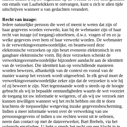
om emails van Laafsekikkers te ontvangen, kunt u zich te allen tijde
uitschrijven wanneer u van gedachten verandert.
Recht van inzage:
Iedere natuurlijke persoon die weet of meent te weten dat zijn of
haar gegevens worden verwerkt, kan bij de webmaster zijn of haar
recht van inzage (of toegang) uitoefenen, d.w.z. vragen of en zo ja
welke gegevens over hem of haar verwerkt worden. De webmaster
is de verwerkingsverantwoordelijke, en beantwoord deze
elektronische verzoeken op zijn beurt eveneens elektronisch in een
gangbare elektronische vorm. Bij deze verzoeken schenkt de
verwerkingsverantwoordelijke bijzondere aandacht aan de identiteit
van de verzoeker. Die identiteit kan op verschillende manieren
worden bewezen, afhankelijk van de context en vooral van de
manier waarop het verzoek wordt uitgeoefend. In elk geval moet de
verwerkingsverantwoordelijke zeker zijn dat de verzoeker is wie hij
of zij beweert te zijn. Niet tegenstaande wordt u steeds op de hoogte
gebracht als wij in bepaalde omstandigheden waarin de wet voorziet
de toegang tot uw informatie te weigeren, of als wij uw verzoek niet
kunnen inwilligen wanneer wij het recht hebben om dit te doen
krachtens de toepasselijke wetgeving inzake gegevensbescherming.
Indien u meer informatie wenst over de verwerking van uw
persoonsgegevens of indien u uw rechten wenst uit te oefenen,
neem dan contact op met de dataverwerker, Bart Brebels, via het
volgende emailadres. U hebt u steeds het recht om een klacht in te