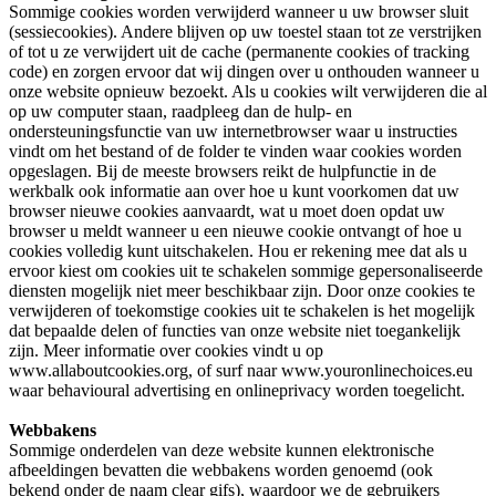
Sommige cookies worden verwijderd wanneer u uw browser sluit
(sessiecookies). Andere blijven op uw toestel staan tot ze verstrijken
of tot u ze verwijdert uit de cache (permanente cookies of tracking
code) en zorgen ervoor dat wij dingen over u onthouden wanneer u
onze website opnieuw bezoekt. Als u cookies wilt verwijderen die al
op uw computer staan, raadpleeg dan de hulp- en
ondersteuningsfunctie van uw internetbrowser waar u instructies
vindt om het bestand of de folder te vinden waar cookies worden
opgeslagen. Bij de meeste browsers reikt de hulpfunctie in de
werkbalk ook informatie aan over hoe u kunt voorkomen dat uw
browser nieuwe cookies aanvaardt, wat u moet doen opdat uw
browser u meldt wanneer u een nieuwe cookie ontvangt of hoe u
cookies volledig kunt uitschakelen. Hou er rekening mee dat als u
ervoor kiest om cookies uit te schakelen sommige gepersonaliseerde
diensten mogelijk niet meer beschikbaar zijn. Door onze cookies te
verwijderen of toekomstige cookies uit te schakelen is het mogelijk
dat bepaalde delen of functies van onze website niet toegankelijk
zijn. Meer informatie over cookies vindt u op
www.allaboutcookies.org, of surf naar www.youronlinechoices.eu
waar behavioural advertising en onlineprivacy worden toegelicht.
Webbakens
Sommige onderdelen van deze website kunnen elektronische
afbeeldingen bevatten die webbakens worden genoemd (ook
bekend onder de naam clear gifs), waardoor we de gebruikers