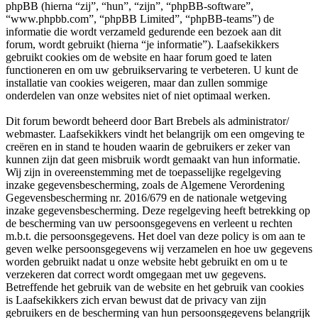
phpBB (hierna “zij”, “hun”, “zijn”, “phpBB-software”,
“www.phpbb.com”, “phpBB Limited”, “phpBB-teams”) de
informatie die wordt verzameld gedurende een bezoek aan dit
forum, wordt gebruikt (hierna “je informatie”). Laafsekikkers
gebruikt cookies om de website en haar forum goed te laten
functioneren en om uw gebruikservaring te verbeteren. U kunt de
installatie van cookies weigeren, maar dan zullen sommige
onderdelen van onze websites niet of niet optimaal werken.
Dit forum bewordt beheerd door Bart Brebels als administrator/
webmaster. Laafsekikkers vindt het belangrijk om een omgeving te
creëren en in stand te houden waarin de gebruikers er zeker van
kunnen zijn dat geen misbruik wordt gemaakt van hun informatie.
Wij zijn in overeenstemming met de toepasselijke regelgeving
inzake gegevensbescherming, zoals de Algemene Verordening
Gegevensbescherming nr. 2016/679 en de nationale wetgeving
inzake gegevensbescherming. Deze regelgeving heeft betrekking op
de bescherming van uw persoonsgegevens en verleent u rechten
m.b.t. die persoonsgegevens. Het doel van deze policy is om aan te
geven welke persoonsgegevens wij verzamelen en hoe uw gegevens
worden gebruikt nadat u onze website hebt gebruikt en om u te
verzekeren dat correct wordt omgegaan met uw gegevens.
Betreffende het gebruik van de website en het gebruik van cookies
is Laafsekikkers zich ervan bewust dat de privacy van zijn
gebruikers en de bescherming van hun persoonsgegevens belangrijk