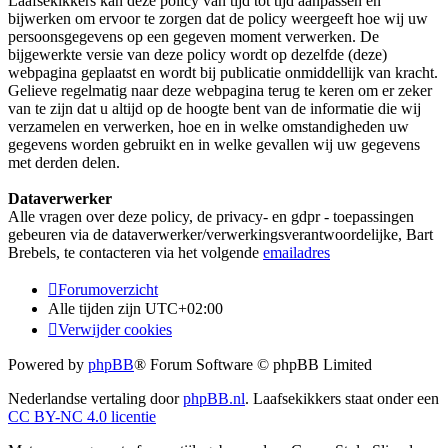
Laafsekikkers kan deze policy van tijd tot tijd aanpassen en
bijwerken om ervoor te zorgen dat de policy weergeeft hoe wij uw
persoonsgegevens op een gegeven moment verwerken. De
bijgewerkte versie van deze policy wordt op dezelfde (deze)
webpagina geplaatst en wordt bij publicatie onmiddellijk van kracht.
Gelieve regelmatig naar deze webpagina terug te keren om er zeker
van te zijn dat u altijd op de hoogte bent van de informatie die wij
verzamelen en verwerken, hoe en in welke omstandigheden uw
gegevens worden gebruikt en in welke gevallen wij uw gegevens
met derden delen.
Dataverwerker
Alle vragen over deze policy, de privacy- en gdpr - toepassingen
gebeuren via de dataverwerker/verwerkingsverantwoordelijke, Bart
Brebels, te contacteren via het volgende
emailadres
Forumoverzicht
Alle tijden zijn
UTC+02:00
Verwijder cookies
Powered by
phpBB
® Forum Software © phpBB Limited
Nederlandse vertaling door
phpBB.nl
. Laafsekikkers staat onder een
CC BY-NC 4.0 licentie