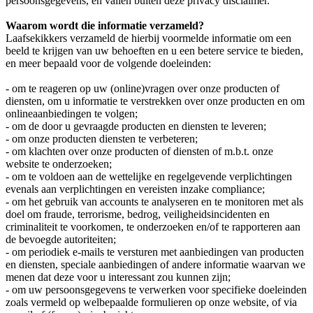
persoonsgegevens, en vallen buiten deze privacy disclaimer.
Waarom wordt die informatie verzameld?
Laafsekikkers verzameld de hierbij voormelde informatie om een
beeld te krijgen van uw behoeften en u een betere service te bieden,
en meer bepaald voor de volgende doeleinden:
- om te reageren op uw (online)vragen over onze producten of
diensten, om u informatie te verstrekken over onze producten en om
onlineaanbiedingen te volgen;
- om de door u gevraagde producten en diensten te leveren;
- om onze producten diensten te verbeteren;
- om klachten over onze producten of diensten of m.b.t. onze
website te onderzoeken;
- om te voldoen aan de wettelijke en regelgevende verplichtingen
evenals aan verplichtingen en vereisten inzake compliance;
- om het gebruik van accounts te analyseren en te monitoren met als
doel om fraude, terrorisme, bedrog, veiligheidsincidenten en
criminaliteit te voorkomen, te onderzoeken en/of te rapporteren aan
de bevoegde autoriteiten;
- om periodiek e-mails te versturen met aanbiedingen van producten
en diensten, speciale aanbiedingen of andere informatie waarvan we
menen dat deze voor u interessant zou kunnen zijn;
- om uw persoonsgegevens te verwerken voor specifieke doeleinden
zoals vermeld op welbepaalde formulieren op onze website, of via