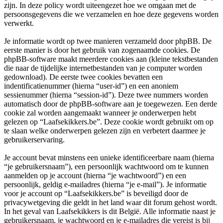
zijn. In deze policy wordt uiteengezet hoe we omgaan met de
persoonsgegevens die we verzamelen en hoe deze gegevens worden
verwerkt.
Je informatie wordt op twee manieren verzameld door phpBB. De
eerste manier is door het gebruik van zogenaamde cookies. De
phpBB-software maakt meerdere cookies aan (kleine tekstbestanden
die naar de tijdelijke internetbestanden van je computer worden
gedownload). De eerste twee cookies bevatten een
indentificatienummer (hierna “user-id”) en een anoniem
sessienummer (hierna “session-id”). Deze twee nummers worden
automatisch door de phpBB-software aan je toegewezen. Een derde
cookie zal worden aangemaakt wanneer je onderwerpen hebt
gelezen op “Laafsekikkers.be”. Deze cookie wordt gebruikt om op
te slaan welke onderwerpen gelezen zijn en verbetert daarmee je
gebruikerservaring.
Je account bevat minstens een unieke identificeerbare naam (hierna
“je gebruikersnaam”), een persoonlijk wachtwoord om te kunnen
aanmelden op je account (hierna “je wachtwoord”) en een
persoonlijk, geldig e-mailadres (hierna “je e-mail”). Je informatie
voor je account op “Laafsekikkers.be” is beveiligd door de
privacywetgeving die geldt in het land waar dit forum gehost wordt.
In het geval van Laafsekikkers is dit België. Alle informatie naast je
gebruikersnaam, je wachtwoord en je e-mailadres die vereist is bij