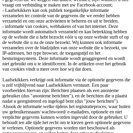
vraagt om verbinding te maken met uw Facebook-account;
- Laafsekikkers kan ook publiek toegankelijke informatie
verzamelen ter controle van de gegevens die we eerder hebben
verzameld en om onze activiteiten te beheren en uit te breiden.
- informatie van cookies, webbakens of van het internet. Deze
informatie wordt automatisch verzameld en kan betrekking hebben
op de website die u hebt bezocht vóór u op onze website surft of op
de website die u na de onze bezoekt. Wij kunnen ook informatie
verzamelen over de bladzijden van onze website die u bezoekt, uw
IP-adressen, het type browser, de toegangstijd en het
besturingssysteem. Deze informatie wordt geaggregeerd en wordt
niet gebruikt om u te identificeren. In de artikelen over het gebruik
van cookies vindt u meer over hoe wij dat doen.
Laafsekikkers verkrijgt ook informatie via de optionele gegevens die
u zelf vrijblijvend naar Laafsekikkers verstuurt. Een paar
voorbeelden hiervan zijn: Berichten plaatsen als een anonieme
gebruiker (dus "anonieme berichten"), en de berichten die u plaatst
nadat u geregistreerd en ingelogd bent (dus "jouw berichten").
Alsook de informatie welke tijdens het registratieproces, waar buiten
uw gebruikersnaam/ wachtwoord/ e-mailadres, optionele en niet
verplichte gegevens kunnen worden ingevuld door de gebruiker. U
behoudt ten alle tijde het recht om te kiezen geen optionele gegevens
te verlenen. Optionele gegevens worden niet beschouwd als