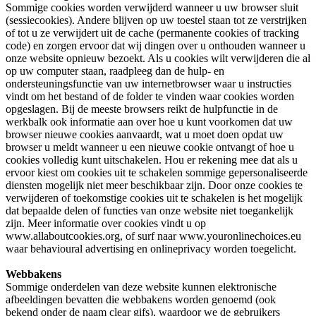
Sommige cookies worden verwijderd wanneer u uw browser sluit
(sessiecookies). Andere blijven op uw toestel staan tot ze verstrijken
of tot u ze verwijdert uit de cache (permanente cookies of tracking
code) en zorgen ervoor dat wij dingen over u onthouden wanneer u
onze website opnieuw bezoekt. Als u cookies wilt verwijderen die al
op uw computer staan, raadpleeg dan de hulp- en
ondersteuningsfunctie van uw internetbrowser waar u instructies
vindt om het bestand of de folder te vinden waar cookies worden
opgeslagen. Bij de meeste browsers reikt de hulpfunctie in de
werkbalk ook informatie aan over hoe u kunt voorkomen dat uw
browser nieuwe cookies aanvaardt, wat u moet doen opdat uw
browser u meldt wanneer u een nieuwe cookie ontvangt of hoe u
cookies volledig kunt uitschakelen. Hou er rekening mee dat als u
ervoor kiest om cookies uit te schakelen sommige gepersonaliseerde
diensten mogelijk niet meer beschikbaar zijn. Door onze cookies te
verwijderen of toekomstige cookies uit te schakelen is het mogelijk
dat bepaalde delen of functies van onze website niet toegankelijk
zijn. Meer informatie over cookies vindt u op
www.allaboutcookies.org, of surf naar www.youronlinechoices.eu
waar behavioural advertising en onlineprivacy worden toegelicht.
Webbakens
Sommige onderdelen van deze website kunnen elektronische
afbeeldingen bevatten die webbakens worden genoemd (ook
bekend onder de naam clear gifs), waardoor we de gebruikers