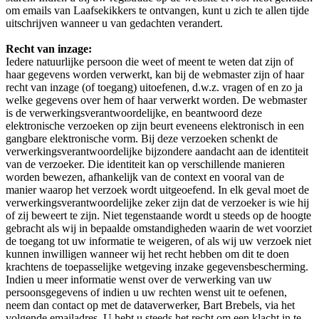
om emails van Laafsekikkers te ontvangen, kunt u zich te allen tijde
uitschrijven wanneer u van gedachten verandert.
Recht van inzage:
Iedere natuurlijke persoon die weet of meent te weten dat zijn of
haar gegevens worden verwerkt, kan bij de webmaster zijn of haar
recht van inzage (of toegang) uitoefenen, d.w.z. vragen of en zo ja
welke gegevens over hem of haar verwerkt worden. De webmaster
is de verwerkingsverantwoordelijke, en beantwoord deze
elektronische verzoeken op zijn beurt eveneens elektronisch in een
gangbare elektronische vorm. Bij deze verzoeken schenkt de
verwerkingsverantwoordelijke bijzondere aandacht aan de identiteit
van de verzoeker. Die identiteit kan op verschillende manieren
worden bewezen, afhankelijk van de context en vooral van de
manier waarop het verzoek wordt uitgeoefend. In elk geval moet de
verwerkingsverantwoordelijke zeker zijn dat de verzoeker is wie hij
of zij beweert te zijn. Niet tegenstaande wordt u steeds op de hoogte
gebracht als wij in bepaalde omstandigheden waarin de wet voorziet
de toegang tot uw informatie te weigeren, of als wij uw verzoek niet
kunnen inwilligen wanneer wij het recht hebben om dit te doen
krachtens de toepasselijke wetgeving inzake gegevensbescherming.
Indien u meer informatie wenst over de verwerking van uw
persoonsgegevens of indien u uw rechten wenst uit te oefenen,
neem dan contact op met de dataverwerker, Bart Brebels, via het
volgende emailadres. U hebt u steeds het recht om een klacht in te