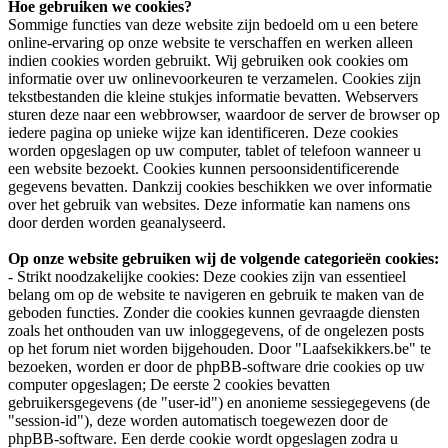
Hoe gebruiken we cookies?
Sommige functies van deze website zijn bedoeld om u een betere
online-ervaring op onze website te verschaffen en werken alleen
indien cookies worden gebruikt. Wij gebruiken ook cookies om
informatie over uw onlinevoorkeuren te verzamelen. Cookies zijn
tekstbestanden die kleine stukjes informatie bevatten. Webservers
sturen deze naar een webbrowser, waardoor de server de browser op
iedere pagina op unieke wijze kan identificeren. Deze cookies
worden opgeslagen op uw computer, tablet of telefoon wanneer u
een website bezoekt. Cookies kunnen persoonsidentificerende
gegevens bevatten. Dankzij cookies beschikken we over informatie
over het gebruik van websites. Deze informatie kan namens ons
door derden worden geanalyseerd.
Op onze website gebruiken wij de volgende categorieën cookies:
- Strikt noodzakelijke cookies: Deze cookies zijn van essentieel
belang om op de website te navigeren en gebruik te maken van de
geboden functies. Zonder die cookies kunnen gevraagde diensten
zoals het onthouden van uw inloggegevens, of de ongelezen posts
op het forum niet worden bijgehouden. Door "Laafsekikkers.be" te
bezoeken, worden er door de phpBB-software drie cookies op uw
computer opgeslagen; De eerste 2 cookies bevatten
gebruikersgegevens (de "user-id") en anonieme sessiegegevens (de
"session-id"), deze worden automatisch toegewezen door de
phpBB-software. Een derde cookie wordt opgeslagen zodra u