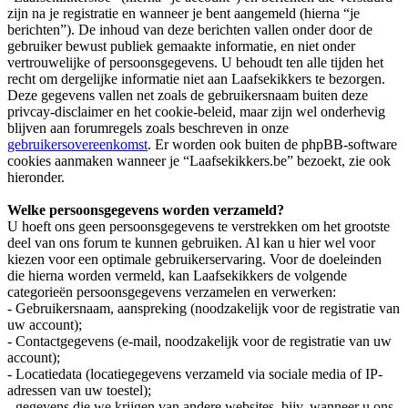
zijn na je registratie en wanneer je bent aangemeld (hierna “je
berichten”). De inhoud van deze berichten vallen onder door de
gebruiker bewust publiek gemaakte informatie, en niet onder
vertrouwelijke of persoonsgegevens. U behoudt ten alle tijden het
recht om dergelijke informatie niet aan Laafsekikkers te bezorgen.
Deze gegevens vallen net zoals de gebruikersnaam buiten deze
privcay-disclaimer en het cookie-beleid, maar zijn wel onderhevig
blijven aan forumregels zoals beschreven in onze
gebruikersovereenkomst
. Er worden ook buiten de phpBB-software
cookies aanmaken wanneer je “Laafsekikkers.be” bezoekt, zie ook
hieronder.
Welke persoonsgegevens worden verzameld?
U hoeft ons geen persoonsgegevens te verstrekken om het grootste
deel van ons forum te kunnen gebruiken. Al kan u hier wel voor
kiezen voor een optimale gebruikerservaring. Voor de doeleinden
die hierna worden vermeld, kan Laafsekikkers de volgende
categorieën persoonsgegevens verzamelen en verwerken:
- Gebruikersnaam, aanspreking (noodzakelijk voor de registratie van
uw account);
- Contactgegevens (e-mail, noodzakelijk voor de registratie van uw
account);
- Locatiedata (locatiegegevens verzameld via sociale media of IP-
adressen van uw toestel);
- gegevens die we krijgen van andere websites, bijv. wanneer u ons