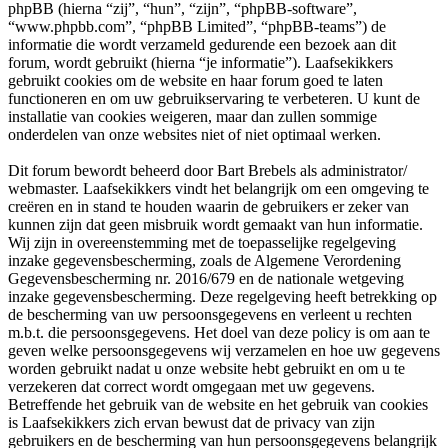
phpBB (hierna “zij”, “hun”, “zijn”, “phpBB-software”,
“www.phpbb.com”, “phpBB Limited”, “phpBB-teams”) de
informatie die wordt verzameld gedurende een bezoek aan dit
forum, wordt gebruikt (hierna “je informatie”). Laafsekikkers
gebruikt cookies om de website en haar forum goed te laten
functioneren en om uw gebruikservaring te verbeteren. U kunt de
installatie van cookies weigeren, maar dan zullen sommige
onderdelen van onze websites niet of niet optimaal werken.
Dit forum bewordt beheerd door Bart Brebels als administrator/
webmaster. Laafsekikkers vindt het belangrijk om een omgeving te
creëren en in stand te houden waarin de gebruikers er zeker van
kunnen zijn dat geen misbruik wordt gemaakt van hun informatie.
Wij zijn in overeenstemming met de toepasselijke regelgeving
inzake gegevensbescherming, zoals de Algemene Verordening
Gegevensbescherming nr. 2016/679 en de nationale wetgeving
inzake gegevensbescherming. Deze regelgeving heeft betrekking op
de bescherming van uw persoonsgegevens en verleent u rechten
m.b.t. die persoonsgegevens. Het doel van deze policy is om aan te
geven welke persoonsgegevens wij verzamelen en hoe uw gegevens
worden gebruikt nadat u onze website hebt gebruikt en om u te
verzekeren dat correct wordt omgegaan met uw gegevens.
Betreffende het gebruik van de website en het gebruik van cookies
is Laafsekikkers zich ervan bewust dat de privacy van zijn
gebruikers en de bescherming van hun persoonsgegevens belangrijk