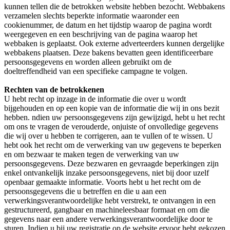
kunnen tellen die de betrokken website hebben bezocht. Webbakens
verzamelen slechts beperkte informatie waaronder een
cookienummer, de datum en het tijdstip waarop de pagina wordt
weergegeven en een beschrijving van de pagina waarop het
webbaken is geplaatst. Ook externe adverteerders kunnen dergelijke
webbakens plaatsen. Deze bakens bevatten geen identificeerbare
persoonsgegevens en worden alleen gebruikt om de
doeltreffendheid van een specifieke campagne te volgen.
Rechten van de betrokkenen
U hebt recht op inzage in de informatie die over u wordt
bijgehouden en op een kopie van de informatie die wij in ons bezit
hebben. ndien uw persoonsgegevens zijn gewijzigd, hebt u het recht
om ons te vragen de verouderde, onjuiste of onvolledige gegevens
die wij over u hebben te corrigeren, aan te vullen of te wissen. U
hebt ook het recht om de verwerking van uw gegevens te beperken
en om bezwaar te maken tegen de verwerking van uw
persoonsgegevens. Deze bezwaren en gevraagde beperkingen zijn
enkel ontvankelijk inzake persoonsgegevens, niet bij door uzelf
openbaar gemaakte informatie. Voorts hebt u het recht om de
persoonsgegevens die u betreffen en die u aan een
verwerkingsverantwoordelijke hebt verstrekt, te ontvangen in een
gestructureerd, gangbaar en machineleesbaar formaat en om die
gegevens naar een andere verwerkingsverantwoordelijke door te
sturen. Indien u bij uw registratie op de website ervoor hebt gekozen