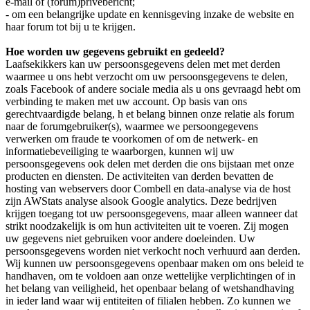
e-mail of (forum)privebericht;
- om een belangrijke update en kennisgeving inzake de website en
haar forum tot bij u te krijgen.
Hoe worden uw gegevens gebruikt en gedeeld?
Laafsekikkers kan uw persoonsgegevens delen met met derden
waarmee u ons hebt verzocht om uw persoonsgegevens te delen,
zoals Facebook of andere sociale media als u ons gevraagd hebt om
verbinding te maken met uw account. Op basis van ons
gerechtvaardigde belang, h et belang binnen onze relatie als forum
naar de forumgebruiker(s), waarmee we persoongegevens
verwerken om fraude te voorkomen of om de netwerk- en
informatiebeveiliging te waarborgen, kunnen wij uw
persoonsgegevens ook delen met derden die ons bijstaan met onze
producten en diensten. De activiteiten van derden bevatten de
hosting van webservers door Combell en data-analyse via de host
zijn AWStats analyse alsook Google analytics. Deze bedrijven
krijgen toegang tot uw persoonsgegevens, maar alleen wanneer dat
strikt noodzakelijk is om hun activiteiten uit te voeren. Zij mogen
uw gegevens niet gebruiken voor andere doeleinden. Uw
persoonsgegevens worden niet verkocht noch verhuurd aan derden.
Wij kunnen uw persoonsgegevens openbaar maken om ons beleid te
handhaven, om te voldoen aan onze wettelijke verplichtingen of in
het belang van veiligheid, het openbaar belang of wetshandhaving
in ieder land waar wij entiteiten of filialen hebben. Zo kunnen we