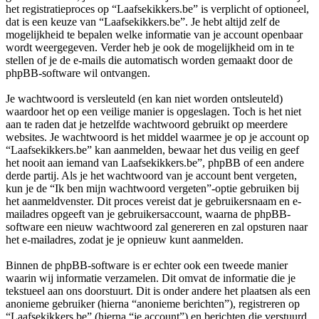
het registratieproces op “Laafsekikkers.be” is verplicht of optioneel,
dat is een keuze van “Laafsekikkers.be”. Je hebt altijd zelf de
mogelijkheid te bepalen welke informatie van je account openbaar
wordt weergegeven. Verder heb je ook de mogelijkheid om in te
stellen of je de e-mails die automatisch worden gemaakt door de
phpBB-software wil ontvangen.
Je wachtwoord is versleuteld (en kan niet worden ontsleuteld)
waardoor het op een veilige manier is opgeslagen. Toch is het niet
aan te raden dat je hetzelfde wachtwoord gebruikt op meerdere
websites. Je wachtwoord is het middel waarmee je op je account op
“Laafsekikkers.be” kan aanmelden, bewaar het dus veilig en geef
het nooit aan iemand van Laafsekikkers.be”, phpBB of een andere
derde partij. Als je het wachtwoord van je account bent vergeten,
kun je de “Ik ben mijn wachtwoord vergeten”-optie gebruiken bij
het aanmeldvenster. Dit proces vereist dat je gebruikersnaam en e-
mailadres opgeeft van je gebruikersaccount, waarna de phpBB-
software een nieuw wachtwoord zal genereren en zal opsturen naar
het e-mailadres, zodat je je opnieuw kunt aanmelden.
Binnen de phpBB-software is er echter ook een tweede manier
waarin wij informatie verzamelen. Dit omvat de informatie die je
tekstueel aan ons doorstuurt. Dit is onder andere het plaatsen als een
anonieme gebruiker (hierna “anonieme berichten”), registreren op
“Laafsekikkers.be” (hierna “je account”) en berichten die verstuurd