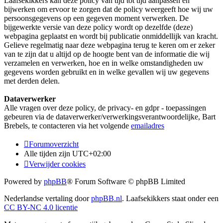
Laafsekikkers kan deze policy van tijd tot tijd aanpassen en
bijwerken om ervoor te zorgen dat de policy weergeeft hoe wij uw
persoonsgegevens op een gegeven moment verwerken. De
bijgewerkte versie van deze policy wordt op dezelfde (deze)
webpagina geplaatst en wordt bij publicatie onmiddellijk van kracht.
Gelieve regelmatig naar deze webpagina terug te keren om er zeker
van te zijn dat u altijd op de hoogte bent van de informatie die wij
verzamelen en verwerken, hoe en in welke omstandigheden uw
gegevens worden gebruikt en in welke gevallen wij uw gegevens
met derden delen.
Dataverwerker
Alle vragen over deze policy, de privacy- en gdpr - toepassingen
gebeuren via de dataverwerker/verwerkingsverantwoordelijke, Bart
Brebels, te contacteren via het volgende
emailadres
Forumoverzicht
Alle tijden zijn
UTC+02:00
Verwijder cookies
Powered by
phpBB
® Forum Software © phpBB Limited
Nederlandse vertaling door
phpBB.nl
. Laafsekikkers staat onder een
CC BY-NC 4.0 licentie