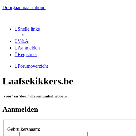
Doorgaan naar inhoud
Snelle links
V&A
Aanmelden
Registreer
Forumoverzicht
Laafsekikkers.be
'voor' en 'door' dierentuinliefhebbers
Aanmelden
Gebruikersnaam: