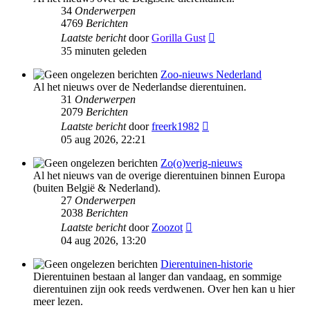
34
Onderwerpen
4769
Berichten
Bekijk
Laatste bericht
door
Gorilla Gust
laatste
35 minuten geleden
bericht
Zoo-nieuws Nederland
Al het nieuws over de Nederlandse dierentuinen.
31
Onderwerpen
2079
Berichten
Bekijk
Laatste bericht
door
freerk1982
laatste
05 aug 2026, 22:21
bericht
Zo(o)verig-nieuws
Al het nieuws van de overige dierentuinen binnen Europa
(buiten België & Nederland).
27
Onderwerpen
2038
Berichten
Bekijk
Laatste bericht
door
Zoozot
laatste
04 aug 2026, 13:20
bericht
Dierentuinen-historie
Dierentuinen bestaan al langer dan vandaag, en sommige
dierentuinen zijn ook reeds verdwenen. Over hen kan u hier
meer lezen.