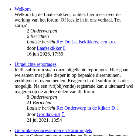
Welkom
Welkom bij de Laafsekikkers, ontdek hier meer over de
werking van het forum. Of lees je in in ons verhaal. Tot
zo(o)?
2
Onderwerpen
6
Berichten
Laatste bericht
Re: De Laafsekikkers, een kro…
Bekijk
door
Laafsekikker
laatste
16 jun 2026, 17:55
bericht
Uitgelichte reportages
In dit subforum staan onze uitgelichte reportages. Hier gaan
we samen met jullie dieper in op bepaalde dierentuinen,
verblijven of evenementen. Reageren in dit subforum is niet
mogelijk. Na een (vrijblijvende) registratie kan u uiteraard wel
reageren op de andere delen van dit forum.
8
Onderwerpen
21
Berichten
Laatste bericht
Re: Onderwerp in de kijker: D…
Bekijk
door
Gorilla Gust
laatste
21 jul 2021, 13:54
bericht
Gebruikersvoorwaarden en Forumregels
In onze Gebruikersvoorwaarden en Forumregels leggen we