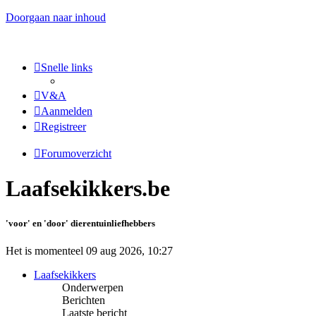
Doorgaan naar inhoud
Snelle links
V&A
Aanmelden
Registreer
Forumoverzicht
Laafsekikkers.be
'voor' en 'door' dierentuinliefhebbers
Het is momenteel 09 aug 2026, 10:27
Laafsekikkers
Onderwerpen
Berichten
Laatste bericht