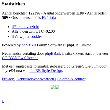
Statistieken
Aantal berichten
122396
• Aantal onderwerpen
1180
• Aantal leden
569
• Ons nieuwste lid is
Hefaistia
Forumoverzicht
Alle tijden zijn
UTC+02:00
Verwijder cookies
Powered by
phpBB
® Forum Software © phpBB Limited
Nederlandse vertaling door
phpBB.nl
. Laafsekikkers staat onder een
CC BY-NC 4.0 licentie
Met een aangepaste forumstijl, gebaseerd op Green-Style-Slim door
Joyce&Luna van
phpBB-Style-Design
.
Privacy
|
Gebruikersvoorwaarden
|
Colofon & contact