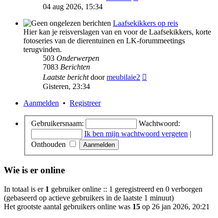
laatste
04 aug 2026, 15:34
bericht
Laafsekikkers op reis
Hier kan je reisverslagen van en voor de Laafsekikkers, korte
fotoseries van de dierentuinen en LK-forummeetings
terugvinden.
503
Onderwerpen
7083
Berichten
Bekijk
Laatste bericht
door
meubilaie2
laatste
Gisteren, 23:34
bericht
Aanmelden
•
Registreer
Gebruikersnaam:
Wachtwoord:
Ik ben mijn wachtwoord vergeten
|
Onthouden
Wie is er online
In totaal is er
1
gebruiker online :: 1 geregistreerd en 0 verborgen
(gebaseerd op actieve gebruikers in de laatste 1 minuut)
Het grootste aantal gebruikers online was
15
op 26 jan 2026, 20:21