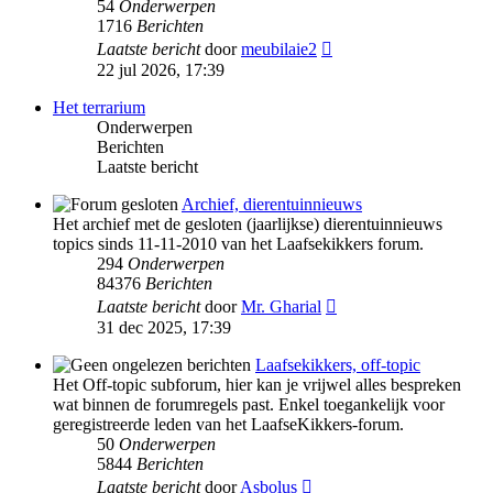
54
Onderwerpen
1716
Berichten
Bekijk
Laatste bericht
door
meubilaie2
laatste
22 jul 2026, 17:39
bericht
Het terrarium
Onderwerpen
Berichten
Laatste bericht
Archief, dierentuinnieuws
Het archief met de gesloten (jaarlijkse) dierentuinnieuws
topics sinds 11-11-2010 van het Laafsekikkers forum.
294
Onderwerpen
84376
Berichten
Bekijk
Laatste bericht
door
Mr. Gharial
laatste
31 dec 2025, 17:39
bericht
Laafsekikkers, off-topic
Het Off-topic subforum, hier kan je vrijwel alles bespreken
wat binnen de forumregels past. Enkel toegankelijk voor
geregistreerde leden van het LaafseKikkers-forum.
50
Onderwerpen
5844
Berichten
Bekijk
Laatste bericht
door
Asbolus