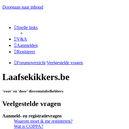
Doorgaan naar inhoud
Snelle links
V&A
Aanmelden
Registreer
Forumoverzicht
Veelgestelde vragen
Laafsekikkers.be
'voor' en 'door' dierentuinliefhebbers
Veelgestelde vragen
Aanmeld- en registratievragen
Waarom moet ik me registreren?
Wat is COPPA?