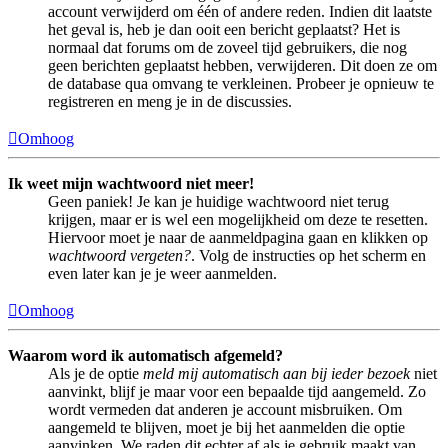
account verwijderd om één of andere reden. Indien dit laatste
het geval is, heb je dan ooit een bericht geplaatst? Het is
normaal dat forums om de zoveel tijd gebruikers, die nog
geen berichten geplaatst hebben, verwijderen. Dit doen ze om
de database qua omvang te verkleinen. Probeer je opnieuw te
registreren en meng je in de discussies.
Omhoog
Ik weet mijn wachtwoord niet meer!
Geen paniek! Je kan je huidige wachtwoord niet terug
krijgen, maar er is wel een mogelijkheid om deze te resetten.
Hiervoor moet je naar de aanmeldpagina gaan en klikken op
wachtwoord vergeten?
. Volg de instructies op het scherm en
even later kan je je weer aanmelden.
Omhoog
Waarom word ik automatisch afgemeld?
Als je de optie
meld mij automatisch aan bij ieder bezoek
niet
aanvinkt, blijf je maar voor een bepaalde tijd aangemeld. Zo
wordt vermeden dat anderen je account misbruiken. Om
aangemeld te blijven, moet je bij het aanmelden die optie
aanvinken. We raden dit echter af als je gebruik maakt van