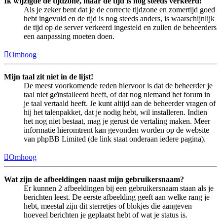
Ik wijzigde de tijdzone, maar de tijd is nog steeds verkeerd!
Als je zeker bent dat je de correcte tijdzone en zomertijd goed
hebt ingevuld en de tijd is nog steeds anders, is waarschijnlijk
de tijd op de server verkeerd ingesteld en zullen de beheerders
een aanpassing moeten doen.
Omhoog
Mijn taal zit niet in de lijst!
De meest voorkomende reden hiervoor is dat de beheerder je
taal niet geïnstalleerd heeft, of dat nog niemand het forum in
je taal vertaald heeft. Je kunt altijd aan de beheerder vragen of
hij het talenpakket, dat je nodig hebt, wil installeren. Indien
het nog niet bestaat, mag je gerust de vertaling maken. Meer
informatie hieromtrent kan gevonden worden op de website
van phpBB Limited (de link staat onderaan iedere pagina).
Omhoog
Wat zijn de afbeeldingen naast mijn gebruikersnaam?
Er kunnen 2 afbeeldingen bij een gebruikersnaam staan als je
berichten leest. De eerste afbeelding geeft aan welke rang je
hebt, meestal zijn dit sterretjes of blokjes die aangeven
hoeveel berichten je geplaatst hebt of wat je status is.