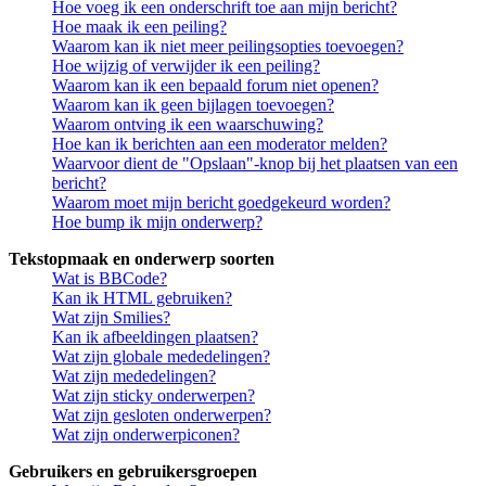
Hoe voeg ik een onderschrift toe aan mijn bericht?
Hoe maak ik een peiling?
Waarom kan ik niet meer peilingsopties toevoegen?
Hoe wijzig of verwijder ik een peiling?
Waarom kan ik een bepaald forum niet openen?
Waarom kan ik geen bijlagen toevoegen?
Waarom ontving ik een waarschuwing?
Hoe kan ik berichten aan een moderator melden?
Waarvoor dient de "Opslaan"-knop bij het plaatsen van een
bericht?
Waarom moet mijn bericht goedgekeurd worden?
Hoe bump ik mijn onderwerp?
Tekstopmaak en onderwerp soorten
Wat is BBCode?
Kan ik HTML gebruiken?
Wat zijn Smilies?
Kan ik afbeeldingen plaatsen?
Wat zijn globale mededelingen?
Wat zijn mededelingen?
Wat zijn sticky onderwerpen?
Wat zijn gesloten onderwerpen?
Wat zijn onderwerpiconen?
Gebruikers en gebruikersgroepen