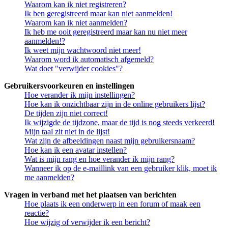
Waarom kan ik niet registreren?
Ik ben geregistreerd maar kan niet aanmelden!
Waarom kan ik niet aanmelden?
Ik heb me ooit geregistreerd maar kan nu niet meer
aanmelden!?
Ik weet mijn wachtwoord niet meer!
Waarom word ik automatisch afgemeld?
Wat doet "verwijder cookies"?
Gebruikersvoorkeuren en instellingen
Hoe verander ik mijn instellingen?
Hoe kan ik onzichtbaar zijn in de online gebruikers lijst?
De tijden zijn niet correct!
Ik wijzigde de tijdzone, maar de tijd is nog steeds verkeerd!
Mijn taal zit niet in de lijst!
Wat zijn de afbeeldingen naast mijn gebruikersnaam?
Hoe kan ik een avatar instellen?
Wat is mijn rang en hoe verander ik mijn rang?
Wanneer ik op de e-maillink van een gebruiker klik, moet ik
me aanmelden?
Vragen in verband met het plaatsen van berichten
Hoe plaats ik een onderwerp in een forum of maak een
reactie?
Hoe wijzig of verwijder ik een bericht?