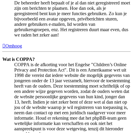
De beheerder heeft bepaalt of je al dan niet geregistreerd moet
zijn om berichten te plaatsen. Hoe dan ook, als je
geregistreerd bent kun je meer functies gebruiken. Zo kun je
bijvoorbeeld een avatar opgeven, privéberichten sturen,
andere gebruikers e-mailen, lid worden van
gebruikersgroepen, enz. Het registreren duurt maar even, dus
we raden het zeker aan!
Omhoog
Wat is COPPA?
COPPA is de afkorting voor het Engelse "Children’s Online
Privacy and Protection Act". Dit is een Amerikaanse wet uit
1998 die vereist dat iedere website die mogelijk gegevens van
jongeren onder de 13 jaar verzamelt, hiervoor de toestemming
heeft van de ouders. Deze toestemming moet schriftelijk of op
een andere wijze gegeven worden, zodat de ouders weten dat
de website persoonlijke gegevens van hun kind, jonger dan
13, heeft. Indien je niet zeker bent of deze wet al dan niet op
jou of de website waarop je wil registreren van toepassing is,
neem dan contact op met een juridisch raadgever voor meer
informatie. Houd er rekening mee dat het phpBB-team geen
wettelijke informatie kan verschaffen en ook niet het
aanspreekpunt is voor deze wetgeving, tenzij dit hieronder