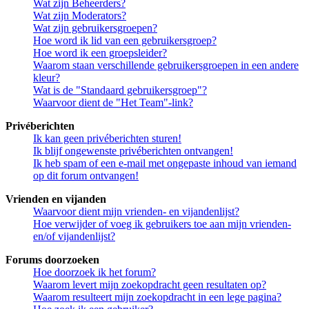
Wat zijn Beheerders?
Wat zijn Moderators?
Wat zijn gebruikersgroepen?
Hoe word ik lid van een gebruikersgroep?
Hoe word ik een groepsleider?
Waarom staan verschillende gebruikersgroepen in een andere
kleur?
Wat is de "Standaard gebruikersgroep"?
Waarvoor dient de "Het Team"-link?
Privéberichten
Ik kan geen privéberichten sturen!
Ik blijf ongewenste privéberichten ontvangen!
Ik heb spam of een e-mail met ongepaste inhoud van iemand
op dit forum ontvangen!
Vrienden en vijanden
Waarvoor dient mijn vrienden- en vijandenlijst?
Hoe verwijder of voeg ik gebruikers toe aan mijn vrienden-
en/of vijandenlijst?
Forums doorzoeken
Hoe doorzoek ik het forum?
Waarom levert mijn zoekopdracht geen resultaten op?
Waarom resulteert mijn zoekopdracht in een lege pagina?